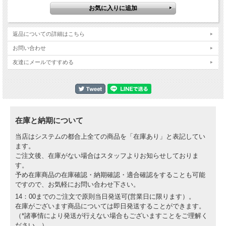
特徴：
・エンジン温度が最大許容温度を超えるとアラートを表示
・回転数と温度の上限は自由に設定可能
返品についての詳細はこちら
・全ての設定はタッチディスプレイのメーターを直接操作して行います
・周囲の温度は常に表示しており、スリップの危険があるような低温ではアラート
お問い合わせ
を表示
・コンパクトサイズでIP67の防水防塵性能、屋外での使用に適するよう設計されて
友達にメールですすめる
います
・ディスプレイは13種類の色で表示可能
・高粘着力を誇る3M VHB両面テープで取り付けます
・サイズ：55mm x 39mm x 13mm
【キット内容】
コックピットアシスタントメーター本体
在庫と納期について
エンジン温度センサー
回転数センサー用タップ
当店はシステムの都合上全ての商品を「在庫あり」と表記してい
ギアポジションセンサー用分岐コネクタ
ます。
タイラップと両面テープ
ご注文後、在庫がない場合はスタッフよりお知らせしておりま
詳細な取り付け説明書（日本語はありません）
す。
＊ディスプレイホルダーは付属していませんので別途ご購入ください。
予め在庫商品の在庫確認・納期確認・適合確認をすることも可能
＊電源取り出しの4ピンカプラーは付属しておりませんので別途ご購入ください。
ですので、お気軽にお問い合わせ下さい。
14：00までのご注文で原則当日発送可(営業日に限ります）。
適合車種：
在庫がございます商品については即日発送することができます。
GasGas: EC 250F, EC 350F | 2021以降
（*諸事情により発送が行えない場合もございますことをご理解く
KTM: EXC 250-F, EXC 350-F, EXC 450-F, EXC 500-F | 2017以降
ださい。）