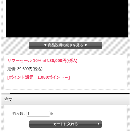
▼ 商品説明の続きを見る ▼
サマーセール 10% off:
36,000円(税込)
定価: 39,600円(税込)
[ポイント還元 1,080ポイント～]
注文
GasGas: EC 250F, EC 350F | 2021以降
KTM: EXC 250-F, EXC 350-F, EXC 450-F, EXC 500-F | 2017以降
HUSQVARNA: FE 250, FE 350, FE 450, FE 501 | 2017以降
購入数：
個
タコメーター、ギアインジケーター、シフトインジケーター、エンジン温度を表示
できるコックピットアシスタント デジタル追加メーターキット。
メーター本体と各種接続ケーブルが付属します。