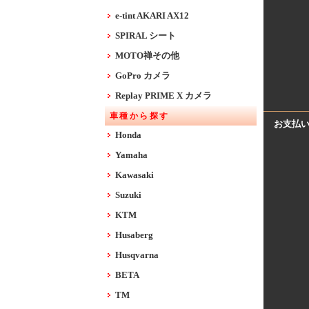
e-tint AKARI AX12
SPIRAL シート
MOTO禅その他
GoPro カメラ
Replay PRIME X カメラ
車種から探す
お支払
Honda
Yamaha
Kawasaki
Suzuki
KTM
Husaberg
Husqvarna
BETA
TM