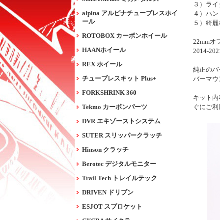
３）ライ
alpina アルピナチューブレスホイ
４）ハン
ール
５）綺麗
ROTOBOX カーボンホイール
22mm
HAANホイール
2014-20
REX ホイール
純正のバ
チューブレスキット Plus+
バーマウ
FORKSHRINK 360
キット内
Tekmo カーボンパーツ
ぐにご利
DVR エキゾーストシステム
SUTER スリッパークラッチ
Hinson クラッチ
Berotec デジタルモニター
Trail Tech トレイルテック
DRIVEN ドリブン
ESJOT スプロケット