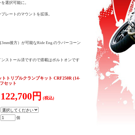
ンを選択可能に。
ープレートのマウントを拡張。
後方）が可能なRide Eng.のラバーコーン
インストール済ですので搭載はボルトオンです
リットトリプルクランプキット CRF250R (14-
m オフセット
122,700円
(税込)
個