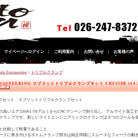
｜
マイページへログイン
｜
ご利用案内
｜
お問い合せ
｜
お客様の声
ide Engineering
>
トリプルクランプ
ENGINEERING スプリットトリプルクランプキット CRF250R (14-21)
 オフセット スプリットトリプルクランプセット
の高いエアロ6061-T6アルミからCNCマシーンで削り出し、アルマイト加
クランプです。新しいライドエンジニアリングのクランプは３つのゴールを
と比較して軽量であること。
ークに巻き付けるボトムクランプ部分は純正同様にスムーズなフォークの動