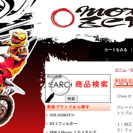
カートをみる
ホーム
>
R
商品検索
RIDE 
22mm
取扱ブランドから探す
グレード
トリプル
SOLOSHOT3+
DT-1フィルター
１）純正
２）フォ
MIKA Metals ミカメタルズ