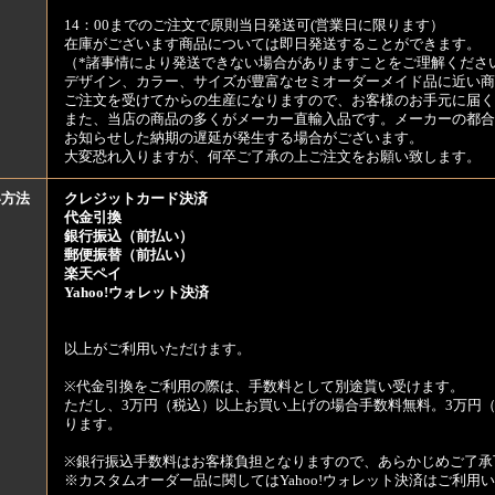
14：00までのご注文で原則当日発送可(営業日に限ります）
在庫がございます商品については即日発送することができます。
（*諸事情により発送できない場合がありますことをご理解くださ
デザイン、カラー、サイズが豊富なセミオーダーメイド品に近い商
ご注文を受けてからの生産になりますので、お客様のお手元に届
また、当店の商品の多くがメーカー直輸入品です。メーカーの都合
お知らせした納期の遅延が発生する場合がございます。
大変恐れ入りますが、何卒ご了承の上ご注文をお願い致します。
い方法
クレジットカード決済
代金引換
銀行振込（前払い）
郵便振替（前払い）
楽天ペイ
Yahoo!ウォレット決済
以上がご利用いただけます。
※代金引換をご利用の際は、手数料として別途貰い受けます。
ただし、3万円（税込）以上お買い上げの場合手数料無料。3万円（
ります。
※銀行振込手数料はお客様負担となりますので、あらかじめご了承
※カスタムオーダー品に関してはYahoo!ウォレット決済はご利