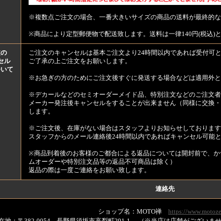
※複数点ご注文の場合、一番大きいサイズの商品の送料が最終的な
※商品により定型郵便物で配送致します。送料は一律140円(税込)
文の
ご注文のキャンセルは基本ご注文より24時間以内であれば受付可
セル
ご了承の上ご注文をお願いします。
ついて
※お急ぎの方のためにご注文後すぐに発送する場合などは適用外と
※デカールなどのセミオーダーメイド品、特別注文などのご注文者
メーカー発注後キャンセルをすることが出来ません（同様に交換・
します。
※ご注文後、在庫がない場合はスタッフよりお知らせしております
スタッフからのメール連絡後24時間以内であればキャンセル可能
※商品到着後のお客様のご都合による返品については開封前で、か
ムオーダーや特別注文品等の返品不可商品は除く）
返品の際は一度ご連絡をお願い致します。
連絡先
ショップ名：MOTO禅
https://www.motoze