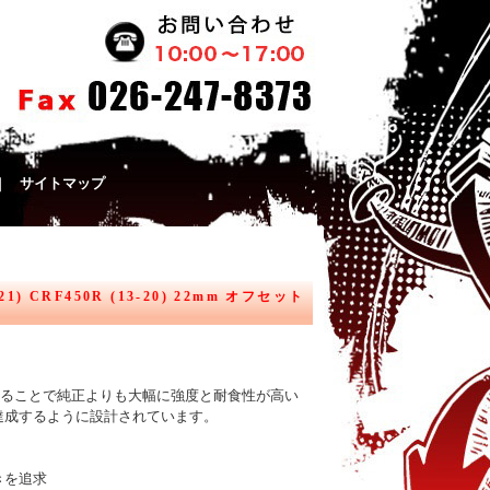
｜
サイトマップ
 CRF450R (13-20) 22mm オフセット
工することで純正よりも大幅に強度と耐食性が高い
達成するように設計されています。
きを追求