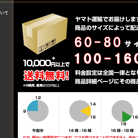
料
ついて