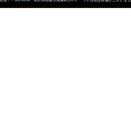
在地：〒382-0054 長野県須坂市高梨町291-1 （※当店は店舗がござい