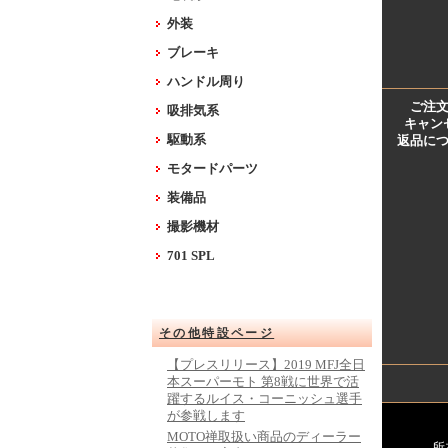
外装
ブレーキ
ハンドル周り
ご注
吸排気系
キャン
駆動系
返品に
モタードパーツ
装備品
撮影機材
701 SPL
その他特設ページ
【プレスリリース】2019 MFJ全日
本スーパーモト 第8戦に世界で活
躍するルイス・コーニッシュ選手
が参戦します
MOTO禅取扱い商品のディーラー