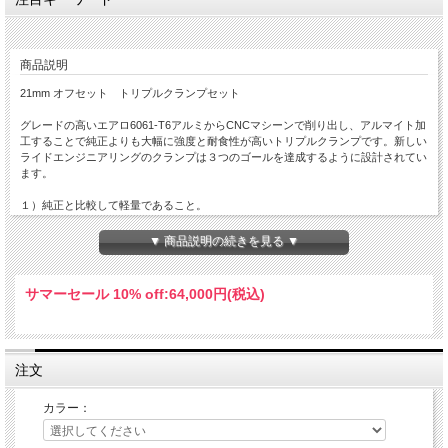
商品説明
21mm オフセット トリプルクランプセット
グレードの高いエアロ6061-T6アルミからCNCマシーンで削り出し、アルマイト加
工することで純正よりも大幅に強度と耐食性が高いトリプルクランプです。新しい
ライドエンジニアリングのクランプは３つのゴールを達成するように設計されてい
ます。
１）純正と比較して軽量であること。
２）フォークに巻き付けるボトムクランプ部分は純正同様にスムーズなフォークの
動きを追求
▼ 商品説明の続きを見る ▼
３）ライダーのニーズに合わせて異なるオフセットが選べ、好みのハンドルポジシ
ョンを選択可能に。
４）ハンドガードマウントを取り付けられるようにピンチボルトを前面箇所に配
サマーセール 10% off:
64,000円(税込)
置。
５）綺麗なアングルにフロントナンバープレートを設置できるようにフロントナン
バープレートのマウントを拡張。
21mmオフセットはArenacross（AX）、モトクロス（MX）、スーパークロス
注文
（SX）、モタード（SM)、ワールド?オフロード選手権シリーズ（WORCS）＆砂
漠レーシング（DR）におススメ。
カラー：
CRF450R (09-12) CRF250R (10-13)モデルにおすすめ。
純正のバーマウントもしくは強度、ねじり剛性とハンドルバーの調整（3mm前方