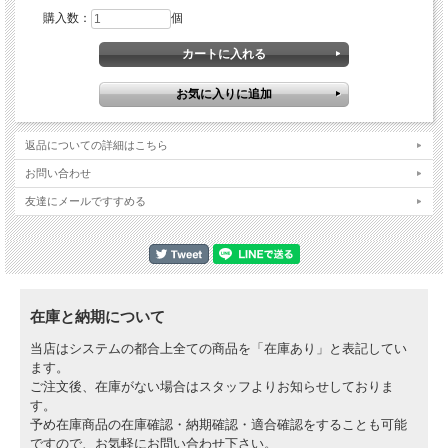
または3mm後方）が可能なRide Eng.のラバーコーンバーマウントをご使用下さ
購入数：
個
い。
キット内容：トップクランプ、ボトムクランプ、ステムとステムベアリングがすべ
てインストール済ですので搭載はボルトオンですぐにご利用いただけます。
返品についての詳細はこちら
お問い合わせ
友達にメールですすめる
在庫と納期について
当店はシステムの都合上全ての商品を「在庫あり」と表記してい
ます。
ご注文後、在庫がない場合はスタッフよりお知らせしておりま
す。
予め在庫商品の在庫確認・納期確認・適合確認をすることも可能
ですので、お気軽にお問い合わせ下さい。