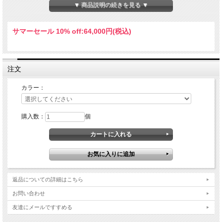
動きを追求
▼ 商品説明の続きを見る ▼
３）ライダーのニーズに合わせて異なるオフセットが選べ、好みのハンドルポジシ
ョンを選択可能に。
４）ハンドガードマウントを取り付けられるようにピンチボルトを前面箇所に配
サマーセール 10% off:
64,000円(税込)
置。
５）綺麗なアングルにフロントナンバープレートを設置できるようにフロントナン
バープレートのマウントを拡張。
20mmオフセットはArenacross（AX）、モトクロス（MX）、スーパークロス
注文
（SX）、モタード（SM)におススメ。
CRF450R (13-14)モデルにおすすめ。
カラー：
純正のバーマウントもしくは強度、ねじり剛性とハンドルバーの調整（3mm前方
または3mm後方）が可能なRide Eng.のラバーコーンバーマウントをご使用下さ
い。
購入数：
個
キット内容：トップクランプ、ボトムクランプ、ステムとステムベアリングがすべ
てインストール済ですので搭載はボルトオンですぐにご利用いただけます。
返品についての詳細はこちら
お問い合わせ
友達にメールですすめる