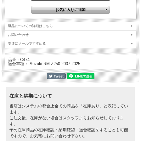
Hinson ヒンソン ビレットプルーフ クラッチカバー
・チームホンダ、カワサキ、スズキ、ＫＴＭを含むほぼすべてのファクトリー・チ
返品についての詳細はこちら
ームに選ばれており、レースにおける実績に裏づけられるようにその実力が証明さ
れている
お問い合わせ
・ブーツによる小傷を防止するためにハードコーティング加工を施し、耐久性を実
現
友達にメールですすめる
・放熱性の向上
・ノーマルよりも強度が高い
・航空宇宙技術でも使用される強度の優れたT6アルミ材から削り出し
品番：C474
適合車種： Suzuki RM-Z250 2007-2025
※写真はイメージであり実物と異なる場合があります。
在庫と納期について
当店はシステムの都合上全ての商品を「在庫あり」と表記してい
ます。
ご注文後、在庫がない場合はスタッフよりお知らせしておりま
す。
予め在庫商品の在庫確認・納期確認・適合確認をすることも可能
ですので、お気軽にお問い合わせ下さい。