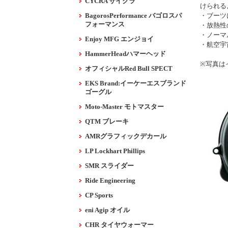
CYCRA サイクラ
けられる
BagorosPerformance バゴロスパ
・ブーツ
フォーマンス
・放熱性
・ノーマ
Enjoy MFG エンジョイ
・航空宇
HammerHeadハマーヘッド
※写真は
オフィシャルRed Bull SPECT
EKS Brand:イーケーエスブランド
ゴーグル
Moto-Master モトマスター
QTM ブレーキ
AMRグラフィックデカール
LP Lockhart Phillips
SMR スライダー
Ride Engineering
CP Sports
eni Agip オイル
CHR タイヤウォーマー