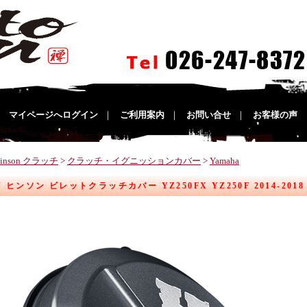
｜
マイページへログイン
｜
ご利用案内
｜
お問い合せ
｜
お客様の声
inson クラッチ
>
クラッチ・イグニッションカバー
>
Yamaha
N ヒンソン ビレットクラッチカバー YZ250FX YZ250F 2014-201