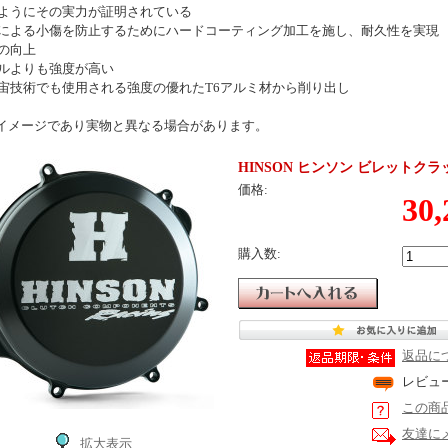
ようにその実力が証明されている
による小傷を防止するためにハードコーティング加工を施し、耐久性を実現
の向上
ルよりも強度が高い
宙技術でも使用される強度の優れたT6アルミ材から削り出し
イメージであり実物と異なる場合があります。
HINSON ヒンソン ビレットクラッチカバ
価格:
30
購入数:
返品に
レビュ
この商
友達に
拡大表示