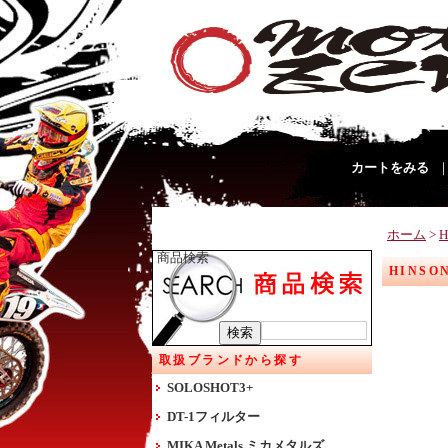
カートをみる
ホーム
>
H
商品検索
HINSO
取扱ブランドから探す
SOLOSHOT3+
DT-1フィルター
MIKA Metals ミカメタルズ