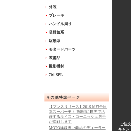
外装
ブレーキ
ハンドル周り
吸排気系
駆動系
モタードパーツ
装備品
撮影機材
701 SPL
その他特設ページ
【プレスリリース】2019 MFJ全日
本スーパーモト 第8戦に世界で活
躍するルイス・コーニッシュ選手
が参戦します
ご注
MOTO禅取扱い商品のディーラー
キャン