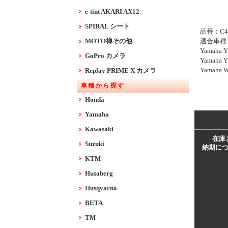
e-tint AKARI AX12
SPIRAL シート
品番：C4
MOTO禅その他
適合車種
Yamaha Y
GoPro カメラ
Yamaha Y
Yamaha W
Replay PRIME X カメラ
車種から探す
Honda
Yamaha
Kawasaki
在庫
Suzuki
納期に
KTM
Husaberg
Husqvarna
BETA
TM