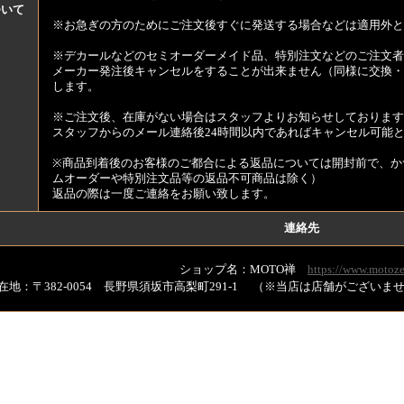
ついて
※お急ぎの方のためにご注文後すぐに発送する場合などは適用外と
※デカールなどのセミオーダーメイド品、特別注文などのご注文者
メーカー発注後キャンセルをすることが出来ません（同様に交換・
します。
※ご注文後、在庫がない場合はスタッフよりお知らせしております
スタッフからのメール連絡後24時間以内であればキャンセル可能
※商品到着後のお客様のご都合による返品については開封前で、か
ムオーダーや特別注文品等の返品不可商品は除く）
返品の際は一度ご連絡をお願い致します。
連絡先
ショップ名：MOTO禅
https://www.motoze
在地：〒382-0054 長野県須坂市高梨町291-1 （※当店は店舗がござい