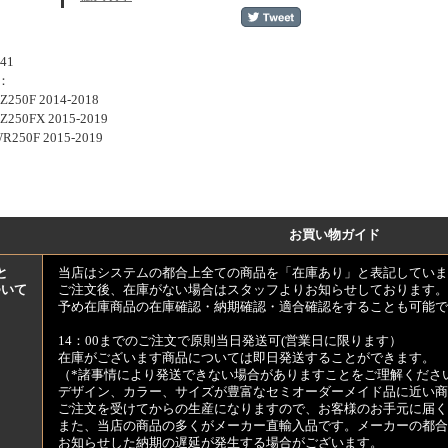
41
：
Z250F 2014-2018
Z250FX 2015-2019
R250F 2015-2019
お買い物ガイド
と
当店はシステムの都合上全ての商品を「在庫あり」と表記していま
ついて
ご注文後、在庫がない場合はスタッフよりお知らせしております。
予め在庫商品の在庫確認・納期確認・適合確認をすることも可能で
14：00までのご注文で原則当日発送可(営業日に限ります）
在庫がございます商品については即日発送することができます。
（*諸事情により発送できない場合がありますことをご理解くださ
デザイン、カラー、サイズが豊富なセミオーダーメイド品に近い商
ご注文を受けてからの生産になりますので、お客様のお手元に届
また、当店の商品の多くがメーカー直輸入品です。メーカーの都合
お知らせした納期の遅延が発生する場合がございます。