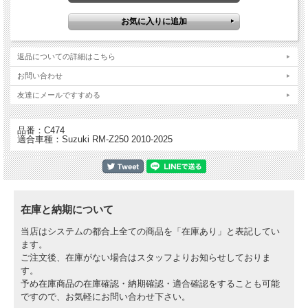
Hinson ヒンソン ビレットプルーフ クラッチカバー
・チームホンダ、カワサキ、スズキ、ＫＴＭを含むほぼすべてのファクトリー・チ
返品についての詳細はこちら
ームに選ばれており、レースにおける実績に裏づけられるようにその実力が証明さ
れている
お問い合わせ
・ブーツによる小傷を防止するためにハードコーティング加工を施し、耐久性を実
現
友達にメールですすめる
・放熱性の向上
・ノーマルよりも強度が高い
・航空宇宙技術でも使用される強度の優れたT6アルミ材から削り出し
品番：C474
適合車種：Suzuki RM-Z250 2010-2025
※写真はイメージであり実物と異なる場合があります。
在庫と納期について
当店はシステムの都合上全ての商品を「在庫あり」と表記してい
ます。
ご注文後、在庫がない場合はスタッフよりお知らせしておりま
す。
予め在庫商品の在庫確認・納期確認・適合確認をすることも可能
ですので、お気軽にお問い合わせ下さい。