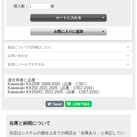
購入数：
個
Hinson ヒンソン ビレットプルーフ クラッチカバー
・チームホンダ、カワサキ、スズキ、ＫＴＭを含むほぼすべてのファクトリー・チ
ームに選ばれており、レースにおける実績に裏づけられるようにその実力が証明さ
れている
・ブーツによる小傷を防止するためにハードコーティング加工を施し、耐久性を実
現
・放熱性の向上
返品についての詳細はこちら
・ノーマルよりも強度が高い
お問い合わせ
・航空宇宙技術でも使用される強度の優れたT6アルミ材から削り出し
友達にメールですすめる
※写真はイメージであり実物と異なる場合があります。
適合車種と品番：
Kawasaki KX250F 2009-2020（品番：C357）
Kawasaki KX250 2021-2025（品番：C557-2101）
Kawasaki KX250XC 2021-2025（品番：C557-2101）
在庫と納期について
当店はシステムの都合上全ての商品を「在庫あり」と表記してい