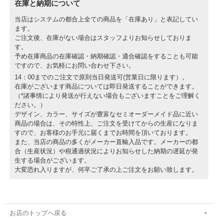
在庫と納期について
当店はシステムの都合上全ての商品を「在庫あり」と表記してい
ます。
ご注文後、在庫がない場合はスタッフよりお知らせしておりま
す。
予め在庫商品の在庫確認・納期確認・適合確認をすることも可能
ですので、お気軽にお問い合わせ下さい。
14：00までのご注文で原則当日発送可(営業日に限ります）。
在庫がございます商品については即日発送することができます。
（*諸事情により発送が行えない場合もございますことをご理解く
ださい。）
デザイン、カラー、サイズが豊富なセミオーダーメイド品に近い
商品の場合は、その特性上、ご注文を受けてからの生産になりま
すので、お客様のお手元に届くまでお時間を頂いております。
また、当店の商品の多くがメーカー直輸入品です。メーカーの都
合（生産状況）や税通過状況によりお知らせした納期の遅延が発
生する場合がございます。
大変恐れ入りますが、何卒ご了承の上ご注文をお願い致します。
お店のトップへ戻る