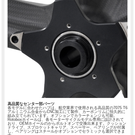
高品質なセンター部パーツ
各モデルに合わせたハブは、航空業界で使用される高品質の7075 T6
アルミニウム合金からCNC加工にて製作、カーボンリムに恒久的に
組み立てられています。オプションでカラーチェンジも可能。
Rotoboxホイールは、各モーターサイクルモデル専用に設計されて
おり、OEMホイールのからボルトオンで交換出来ます。クッション
ドライブ、スプロケットキャリア、スペーサー、ベアリングが付属
し、ベアリングはスチールかオプションでセラミックも選択できま