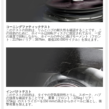
コーニングファティックテスト
このテストの目的は、リムとハブの耐久性を確認することです。 こ
の目的のために、ホイールは回転ディスクに固定されており、一定
の速度で回転しながら、ホイールの中心に曲げモーメント（フロン
ト：217Nm / リア：387Nm、最低100.000サイクル）を加えます。
インパクトテスト
このテストの目的は、タイヤの空気保持性とリム、スポーク、ハブ
の強度を確認することです。 重量（フロント：225kg / リア：
375kg）のストライカーを150 mmの高さからホイールに落とし、衝
撃荷重を加えます。