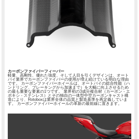
カーボンファイバーフィーバー
軽量、高剛性、優れた強度、そして人目を引くデザインは、オート
バイ業界でカーボンファイバーの使用が増え続けている明白な理由
です。 カーボンファイバーホイールは、オートバイの総合性能（ハ
ンドリング、ブレーキングから加速まで）を大幅に向上させるため
の最も重要な要素の1つです。 業界初の3成分複合材（カーボン - エ
ポキシ - ステンレス）とその独自の一体型中空カーボンキャスト構
造により、Rotoboxは業界全体の品質と製造基準を再定義していま
す。 カーボンファイバーホイールの革新の最前線に置きます。