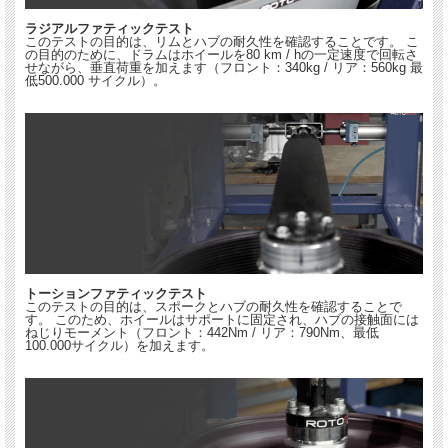
ラジアルファティックテスト
このテストの目的は、リムとハブの耐久性を確認することです。 こ
の目的のために、ドラムはホイールを80 km / hの一定速度で回転さ
せながら、垂直荷重を加えます（フロント：340kg / リア：560kg 最
低500.000 サイクル）。
トーションファティックテスト
このテストの目的は、スポークとハブの耐久性を確認することで
す。 このため、ホイールはサポートに固定され、ハブの接触面には
ねじりモーメント（フロント：442Nm / リア：790Nm、最低
100.000サイクル）を加えます。