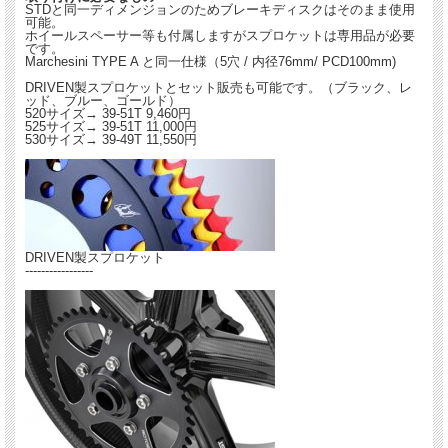
STDと同一ディメンジョンのためブレーキディスクはそのまま使用
可能。
適合車種：
ホイールスペーサー等も付属しますがスプロケットは専用品が必要
Hayabusa 2013+
です。
Marchesini TYPE A と同一仕様（5穴 / 内径76mm/ PCD100mm)
品番：
DRIVEN製スプロケットとセット販売も可能です。（ブラック、レ
フロント 17x3.5 : FA70350338
ッド、ブルー、ゴールド）
リア 17x6.0 : RA70600746
520サイズ→ 39-51T 9,460円
525サイズ→ 39-51T 11,000円
---------------------------
530サイズ→ 39-49T 11,550円
DRIVEN製スプロケット
-----------------