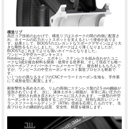
構造リブ
高圧コア技術のおかげで、構造リブはスポークの間の内側に配置さ
れ、ホイールの応力ホットスポットを支えるという使命がありま
す。結果として、BOOSTのエレガントなスポークデザインはより大
きな剛性をもたらしました。スポークはより薄くなりましたが、
BOOSTはこれまでよりも強いホイールとなりました。
ワンピース中空カーボンキャスト
Rotoboxは、カーボン、エポキシ、ステンレスを組み合わせたユニ
ークな3成分複合材料を開発・使用する世界初、そして現在でも唯一
のカーボンファイバーホイールメーカーです。 複合材ももちろんで
すが、ワンピースの中空カーボンキャスト製造プロセスも斬新で
す。
いくつかの異なるタイプのCNCテーラードカーボン生地を、手作業
にて成形金型に配置します。
耐衝撃性を高めるため、リムの両側にステンレス製の2.5 mm鋼線が
追加されています。 次に、液体エポキシ樹脂が、非常に高い圧力の
下で、密封され焼き戻されたツールに注入されます。 一体型の中空
カーボンキャストを製造するこのプロセスは、特別な高圧レジント
ランスファーモールディング（RTM）技術を応用したものです。 生
産プロセスの継続的な品質、安全性、精度を確保します。