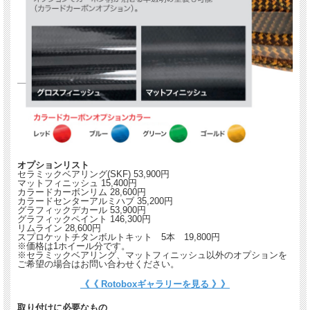
品番：
フロント 17x3.5 : FA70350370
リア 17x6.0 : RA70600774
---------------------------
適合車種：
B-King 2008
品番：
フロント 17x3.5 : FA70350335
リア 17x6.0 : RA70600741
---------------------------
適合車種：
オプションリスト
Hayabusa 1999-2007
セラミックベアリング(SKF) 53,900円
マットフィニッシュ 15,400円
品番：
カラードカーボンリム 28,600円
フロント 17x3.5 : FA70350326
カラードセンターアルミハブ 35,200円
グラフィックデカール 53,900円
リア 17x6.0 : RA70600729
グラフィックペイント 146,300円
---------------------------
リムライン 28,600円
スプロケットチタンボルトキット 5本 19,800円
適合車種：
※価格は1ホイール分です。
Hayabusa 2008-2012
※セラミックベアリング、マットフィニッシュ以外のオプションを
ご希望の場合はお問い合わせください。
品番：
《《 Rotoboxギャラリーを見る 》》
フロント 17x3.5 : FA70350335
リア 17x6.0 : RA70600739
取り付けに必要なもの
---------------------------