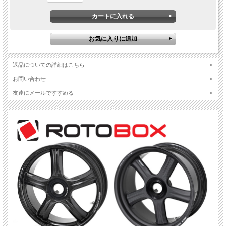
適合車種：
GSX R1000 2005-2008
品番：
フロント 17x3.5 : FA70350306
リア 17x6.0 : RA70600707
---------------------------
返品についての詳細はこちら
お問い合わせ
適合車種：
GSX R1000 2009-2016
友達にメールですすめる
品番：
フロント 17x3.5 : FA70350307
リア 17x6.0 : RA70600712
---------------------------
適合車種：
GSX R1000 2017+
品番：
フロント 17x3.5 : FA70350307
リア 17x6.0 : RA70600751
---------------------------
適合車種：
GSX R750 /R600 2006-2007