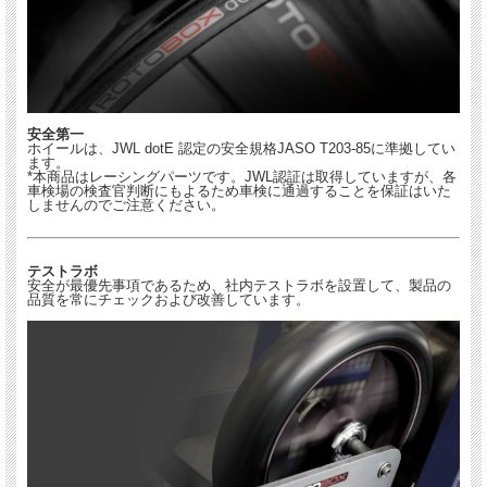
安全第一
ホイールは、JWL dotE 認定の安全規格JASO T203-85に準拠してい
ます。
*本商品はレーシングパーツです。JWL認証は取得していますが、各
車検場の検査官判断にもよるため車検に通過することを保証はいた
しませんのでご注意ください。
テストラボ
安全が最優先事項であるため、社内テストラボを設置して、製品の
品質を常にチェックおよび改善しています。