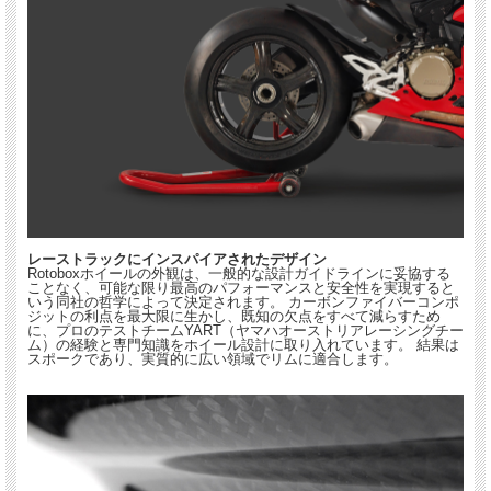
レーストラックにインスパイアされたデザイン
Rotoboxホイールの外観は、一般的な設計ガイドラインに妥協する
ことなく、可能な限り最高のパフォーマンスと安全性を実現すると
いう同社の哲学によって決定されます。 カーボンファイバーコンポ
ジットの利点を最大限に生かし、既知の欠点をすべて減らすため
に、プロのテストチームYART（ヤマハオーストリアレーシングチー
ム）の経験と専門知識をホイール設計に取り入れています。 結果は
スポークであり、実質的に広い領域でリムに適合します。