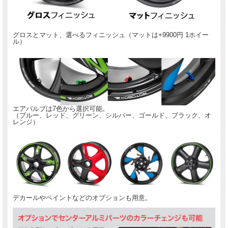
品番：
フロント 17x3.5 : FA70350306
リア 17x6.0 : RA70600708
---------------------------
グロスとマット、選べるフィニッシュ（マットは+9900円 1ホイー
ル）
適合車種：
GSX R750 /R600 2006-2007
品番：
フロント 17x3.5 : FA70350306
リア 17x5.5 : RA70550708
---------------------------
エアバルブは7色から選択可能。
適合車種：
（ブルー、レッド、グリーン、シルバー、ゴールド、ブラック、オ
レンジ）
GSX R750 /R600 2008-2010
品番：
フロント 17x3.5 : FA70350307
リア 17x6.0 : RA70600708
---------------------------
適合車種：
GSX R750 /R600 2008-2010
デカールやペイントなどのオプションも用意。
品番：
フロント 17x3.5 : FA70350307
リア 17x5.5 : RA70550708
---------------------------