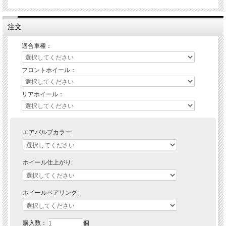
注文
適合車種：
フロントホイール：
リアホイール：
エアバルブカラー:
ROTOBOX カーボンファイバーホイール
ホイール仕上がり:
ホイールの重量はバイクの運動性能に大きく関与します。
ROTOBOXカーボンホイール BOOSTは軽量かつ強靭なカーボンファイバー製のホ
イール。
ホイールベアリング:
純正装着ホイールに比べて約40%* 軽量。
剛性バランスも見直され、ハンドリング、ブレーキング、加速、どれをとっても最
高のパフォーマンスを発揮します。
* 車両によって異なります。
購入数：
個
BMW S1000RR の場合前後で、純正：11.7kg。ROTOBOX：6.69kg（42.8%軽量）