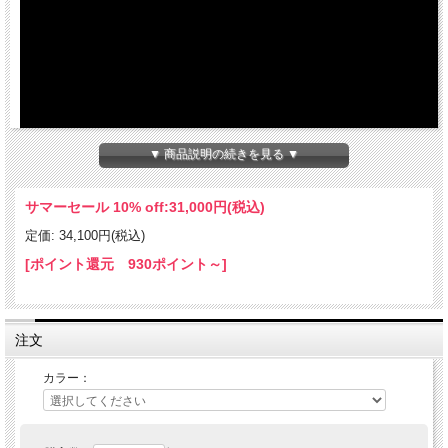
▼ 商品説明の続きを見る ▼
サマーセール 10% off:
31,000円(税込)
定価: 34,100円(税込)
[ポイント還元 930ポイント～]
注文
TENEREのビジュアルにマッチするステンレス製のラゲッジ ラック リアキャリ
ア。
パウダーコーティングされており、ステンレス製のため錆びることも無く非常に軽
カラー：
量（740グラム）。
重量を不必要に増やさないように注意しながらも、旅行や日常の使用に適している
ことを目的に開発。
シートとの隙間を狭く設定することで、より大きな荷物を運ぶことができるように