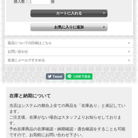
購入数：
個
設計しました。
荷物の負荷は、シートフレームとシートのオリジナルの取り付けポイントによって
支えられます。
ラゲッジラックを取り付けたまま、タンデムシートを自由に取り外すことができる
他、ラゲッジラックに荷物がなければ同乗者の快適性を損ねることはありません。
適合車種：
Yamaha Tenere 700 2019-2024
返品についての詳細はこちら
Rallye シートベンチにも対応
お問い合わせ
＊バッグは含まれません。
友達にメールですすめる
＊荷物をシート上ではなく、ラックの後部のみに積載する場合は3kgを超えないよ
うにしてください。
在庫と納期について
当店はシステムの都合上全ての商品を「在庫あり」と表記してい
ます。
ご注文後、在庫がない場合はスタッフよりお知らせしておりま
す。
予め在庫商品の在庫確認・納期確認・適合確認をすることも可能
ですので、お気軽にお問い合わせ下さい。