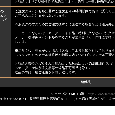
※商品により定型郵便物で配送致します。送料は一律140円(税込)
文の
ご注文のキャンセルは基本ご注文より24時間以内であれば受付可
セル
ご了承の上ご注文をお願いします。
ついて
※お急ぎの方のためにご注文後すぐに発送する場合などは適用外と
※デカールなどのセミオーダーメイド品、特別注文などのご注文者
メーカー発注後キャンセルをすることが出来ません（同様に交換・
します。
※ご注文後、在庫がない場合はスタッフよりお知らせしております
スタッフからのメール連絡後24時間以内であればキャンセル可能
※商品到着後のお客様のご都合による返品については開封前で、か
ムオーダーや特別注文品等の返品不可商品は除く）
返品の際は一度ご連絡をお願い致します。
連絡先
ショップ名：MOTO禅
https://www.motoze
在地：〒382-0054 長野県須坂市高梨町291-1 （※当店は店舗がござい