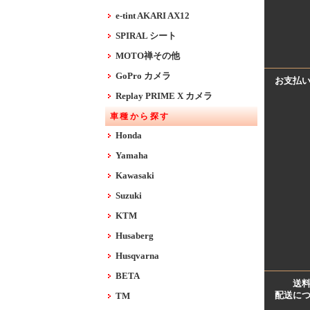
e-tint AKARI AX12
SPIRAL シート
MOTO禅その他
GoPro カメラ
お支払
Replay PRIME X カメラ
車種から探す
Honda
Yamaha
Kawasaki
Suzuki
KTM
Husaberg
Husqvarna
BETA
送
配送に
TM