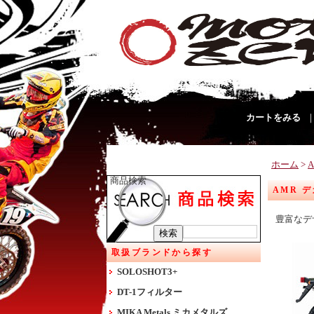
カートをみる
ホーム
>
商品検索
AMR デ
豊富なデ
取扱ブランドから探す
SOLOSHOT3+
DT-1フィルター
MIKA Metals ミカメタルズ