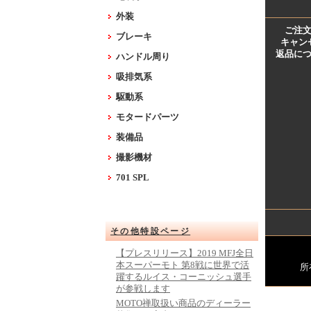
外装
ご注
ブレーキ
キャン
返品に
ハンドル周り
吸排気系
駆動系
モタードパーツ
装備品
撮影機材
701 SPL
その他特設ページ
【プレスリリース】2019 MFJ全日
本スーパーモト 第8戦に世界で活
所
躍するルイス・コーニッシュ選手
が参戦します
MOTO禅取扱い商品のディーラー