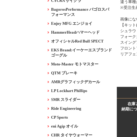
CYCRA サイクラ
違う車種
※受注生
BagorosPerformance バゴロスパ
フォーマンス
画像にな
Enjoy MFG エンジョイ
【キット
シュラウ
HammerHeadハマーヘッド
フォーク
オフィシャルRed Bull SPECT
スイング
フロント
EKS Brand:イーケーエスブランド
リアフェ
ゴーグル
Moto-Master モトマスター
QTM ブレーキ
AMRグラフィックデカール
LP Lockhart Phillips
SMR スライダー
在庫
Ride Engineering
納期に
CP Sports
eni Agip オイル
CHR タイヤウォーマー