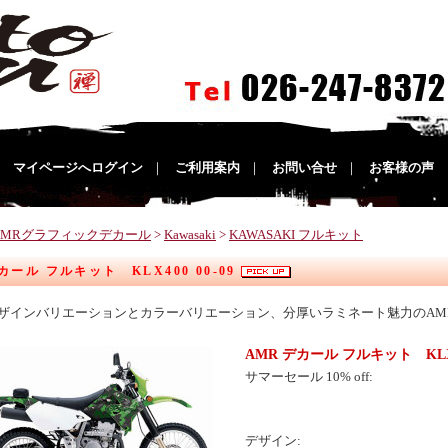
｜
マイページへログイン
｜
ご利用案内
｜
お問い合せ
｜
お客様の声
AMRグラフィックデカール
>
Kawasaki
>
KAWASAKI フルキット
カール フルキット KLX400 00-09
ザインバリエーションとカラーバリエーション、分厚いラミネート魅力のAM
AMR デカール フルキット KLX40
サマーセール 10% off:
デザイン: