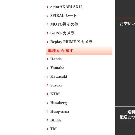
e-tint AKARI AX12
SPIRAL シート
お支払
MOTO禅その他
GoPro カメラ
Replay PRIME X カメラ
車種から探す
Honda
Yamaha
Kawasaki
Suzuki
KTM
Husaberg
Husqvarna
送
配送に
BETA
TM