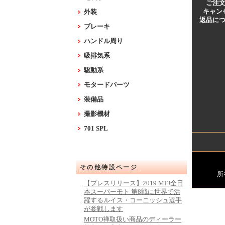
ご注
キャン
外装
返品に
ブレーキ
ハンドル周り
吸排気系
駆動系
モタードパーツ
装備品
撮影機材
701 SPL
その他特設ページ
所
【プレスリリース】2019 MFJ全日
本スーパーモト 第8戦に世界で活
躍するルイス・コーニッシュ選手
が参戦します
MOTO禅取扱い商品のディーラー