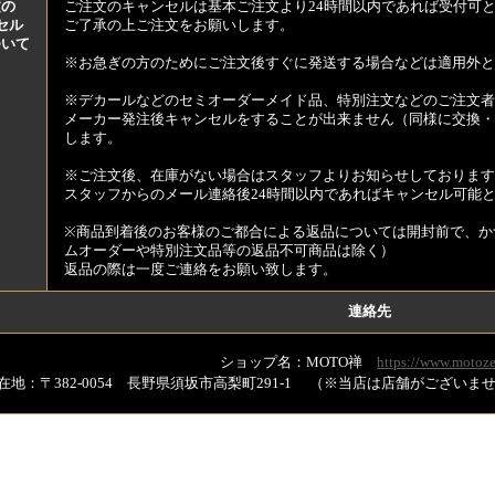
文の
ご注文のキャンセルは基本ご注文より24時間以内であれば受付可
セル
ご了承の上ご注文をお願いします。
ついて
※お急ぎの方のためにご注文後すぐに発送する場合などは適用外と
※デカールなどのセミオーダーメイド品、特別注文などのご注文者
メーカー発注後キャンセルをすることが出来ません（同様に交換・
します。
※ご注文後、在庫がない場合はスタッフよりお知らせしております
スタッフからのメール連絡後24時間以内であればキャンセル可能
※商品到着後のお客様のご都合による返品については開封前で、か
ムオーダーや特別注文品等の返品不可商品は除く）
返品の際は一度ご連絡をお願い致します。
連絡先
ショップ名：MOTO禅
https://www.motoze
在地：〒382-0054 長野県須坂市高梨町291-1 （※当店は店舗がござい