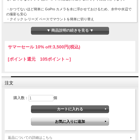
・かつてないほど簡単に GoPro カメラを水に浮かせておけるため、水中や水辺で
の撮影も安心
・クイック レリーズ ベースでマウントを簡単に切り替え
・カメラの向きを合わせたり、さまざまなアングルで撮影するのも簡単
・快適で滑らない構造の安全なグリップ
▼ 商品説明の続きを見る ▼
・サーフィン、カヤック、ウェイクボードなどのウォータースポーツに最適
・水に落としても、鮮やかなオレンジ色のキャップですぐに発見
・手持ち撮影に比べて映像が安定
サマーセール 10% off:
3,500円(税込)
・リスト ストラップ付きでさらに安心
[ポイント還元 105ポイント～]
【キット内容】
・フローティング ハンド グリップ
・リストストラップ
注文
購入数：
個
返品についての詳細はこちら