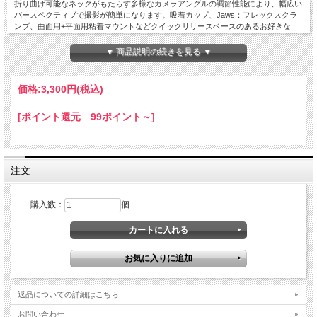
折り曲げ可能なネックがもたらす多様なカメラアングルの調節性能により、幅広い
パースペクティブで撮影が簡単になります。吸着カップ、Jaws：フレックスクラ
ンプ、曲面用+平面用粘着マウントなどクイックリリースベースのあるお好きな
GoProマウントと組み合わせることも、単独でハンドヘルドカメラグリップとして
使用することも可能です。
▼ 商品説明の続きを見る ▼
複数のGooseneckをジョイントして、より長いリーチ、高い柔軟性を実現できま
す。長さ8インチ（20.3cm）。
価格:
3,300円
(税込)
・多様なカメラアングルの調節性能により、幅広いパースペクティブで撮影可能
・クイックリリースベースのあるGoProマウントであれば、すべてに取り付け可能
[ポイント還元 99ポイント～]
・調節可能なハンドヘルドカメラグリップとしても使用可能
・カメラを取り付け面より上に出すことができるため、より大きなパースペクティ
ブが実現可能
・狭い場所や、障害物越しなど、届きにくい場所での撮影に最適
・複数のGooseneckをジョイントして、より長いリーチ、高い柔軟性を実現可能
注文
・長さ8インチ（20.3cm）
対応製品：すべてのGoProカメラ br/ >
購入数：
個
返品についての詳細はこちら
お問い合わせ