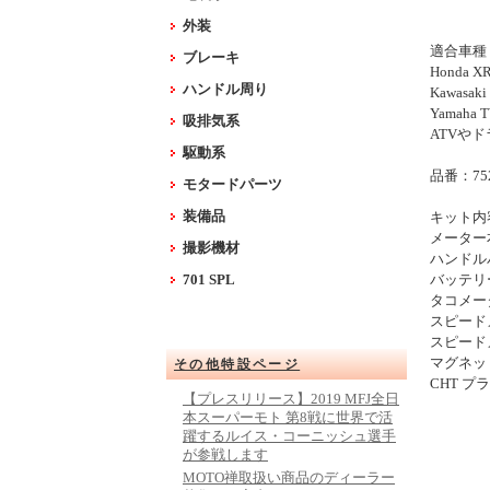
外装
適合車種
ブレーキ
Honda XR
ハンドル周り
Kawasaki
Yamaha 
吸排気系
ATVや
駆動系
品番：752
モタードパーツ
装備品
キット内
メーター本
撮影機材
ハンドルバ
701 SPL
バッテリー
タコメータ
スピード
スピード
マグネット
その他特設ページ
CHT プ
【プレスリリース】2019 MFJ全日
本スーパーモト 第8戦に世界で活
躍するルイス・コーニッシュ選手
が参戦します
MOTO禅取扱い商品のディーラー