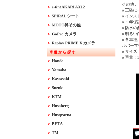
その他 :
e-tint AKARI AX12
o 正確
SPIRAL シート
o イン
o １年保
MOTO禅その他
o 防水
o 明る
GoPro カメラ
o 各車
Replay PRIME X カメラ
ルバーマ
o サイズ：L
車種から探す
o 重量：
Honda
Yamaha
Kawasaki
Suzuki
KTM
Husaberg
Husqvarna
BETA
TM