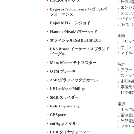
CYCRA サイクラ
o 外気温
o エン
BagorosPerformance バゴロスパ
o デュ
フォーマンス
o バイ
Enjoy MFG エンジョイ
o °F/
HammerHeadハマーヘッド
距離:
オフィシャルRed Bull SPECT
o トリ
o オドメ
EKS Brand:イーケーエスブランド
o マイル
ゴーグル
Moto-Master モトマスター
時計:
o アワ
QTM ブレーキ
o スト
AMRグラフィックデカール
o 走行時
o 累積乗
LP Lockhart Phillips
o 12/
SMR スライダー
電源:
Ride Engineering
o すべ
CP Sports
o 電源電
o 外部
eni Agip オイル
o メモ
CHR タイヤウォーマー