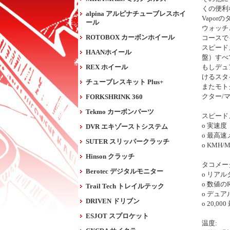
くの便利
alpina アルピナチューブレスホイ
Vapo
ール
ウォッチ
ROTOBOX カーボンホイール
コースで
スピード
HAANホイール
盤）すべ
REX ホイール
もしデュ
けるスタ
チューブレスキット Plus+
またモト
クター/
FORKSHRINK 360
Tekmo カーボンパーツ
スピード
o 実速度
DVR エキゾーストシステム
o 最高
SUTER スリッパークラッチ
o KMH
Hinson クラッチ
タコメー
Berotec デジタルモニター
o リア
o 数値の
Trail Tech トレイルテック
o デュ
DRIVEN ドリブン
o 20,0
ESJOT スプロケット
温度: