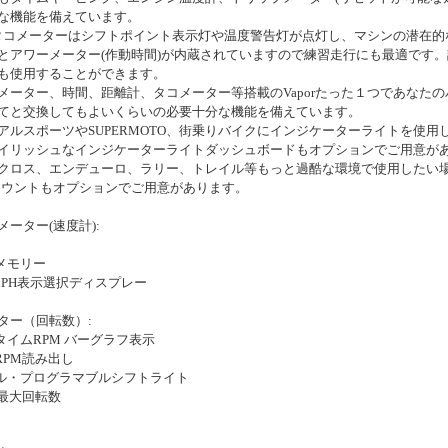
な機能を備えています。
rのタコメーターはシフトポイント表示灯や温度警告灯が点灯し、マシンの潜在
とアワーメーター(作動時間)が内蔵されていますので練習走行にも最適です
も使用することができます。
メーター、時間、距離計、タコメーター等搭載のVaporたった１つであなた
てと交換してもよいくらいの必要十分な機能を備えています。
アルスポーツやSUPERMOTO、街乗りバイクにインジケーターライトを使用し
イリッシュなインジケーターライトダッシュボードもオプションでご用意が
クロス、エンデューロ、ラリー、トレイル等もっと過酷な環境で使用したい場合
マウントもオプションでご用意があります。
メーター(速度計):
速メモリー
/MPH表示選択ディスプレー
ター（回転数）:
ルタイムRPM バーグラフ表示
RPM読み出し
アル・プログラマブルシフトライト
00 最大回転数