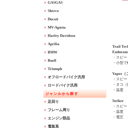
GASGAS
Sherco
Ducati
MV-Agusta
Harley Davidson
Aprilia
Trail
Enduranc
BMW
・スピー
Buell
・小型で
Triumph
Vapo
オフロードバイク汎用
・スピー
・タコ（
ロードバイク汎用
・温度
ジャンルから探す
Striker
足回り
・スピー
フレーム周り
・温度
・電圧
エンジン部品
電装系