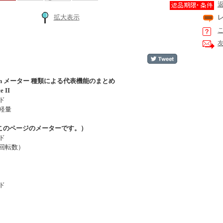
拡大表示
 Tech メーター 種類による代表機能のまとめ
e II
ド
軽量
r（このページのメーターです。）
ド
回転数）
ド