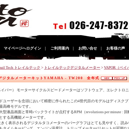
｜
マイページへログイン
｜
ご利用案内
｜
お問い合せ
｜
お客様の声
rail Tech トレイルテック
>
トレイルテックデジタルメーター
>
VAPOR（ベ
RデジタルメーターキットYAMAHA - TW200 全年式
r（ベイパー） モーターサイクルスピードメーターはソフトウェア、エレクト
ドユーザーを念頭において精密に作られたこの4世代目のモデルはディスク
最高峰モデルです。
型液晶画面と常時バックライトが点灯するRPM（revolutions per minu
とする高機能メーターです。
rに大きく表示されるデジタルタコメーターのバーグラフはとても見やすく、読
もタイムキーピング、エンジン温度計、トリップメーター(リセットが可能な走