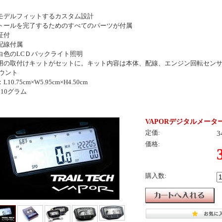
にモデルフィットするカスタム設計
ストールを完了するためのすべてのパーツが付属
証付
の配線付属
い白色のLCＤバックライト照明
種用の取付けキットがセットに。キット内容は本体、配線、エンジン回転セン
ウント
10.75cm×W5.95cm×H4.50cm
110グラム
VAPORデジタルメーター
3
定価:
価格:
購入数: