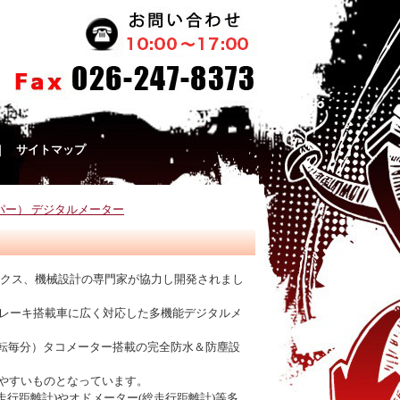
｜
サイトマップ
イパー） デジタルメーター
ロニクス、機械設計の専門家が協力し開発されまし
ブレーキ搭載車に広く対応した多機能デジタルメ
te : 回転毎分）タコメーター搭載の完全防水＆防塵設
みやすいものとなっています。
行距離計)やオドメーター(総走行距離計)等多