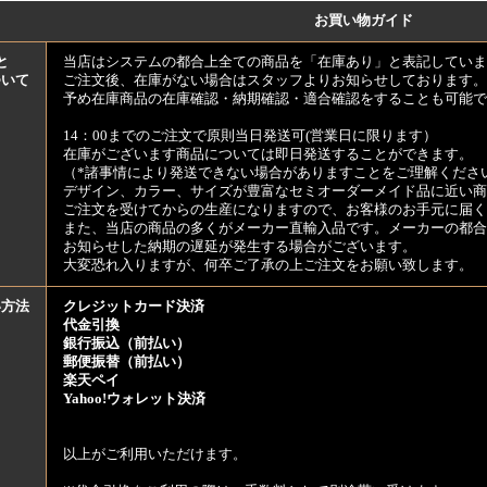
お買い物ガイド
と
当店はシステムの都合上全ての商品を「在庫あり」と表記していま
ついて
ご注文後、在庫がない場合はスタッフよりお知らせしております。
予め在庫商品の在庫確認・納期確認・適合確認をすることも可能で
14：00までのご注文で原則当日発送可(営業日に限ります）
在庫がございます商品については即日発送することができます。
（*諸事情により発送できない場合がありますことをご理解くださ
デザイン、カラー、サイズが豊富なセミオーダーメイド品に近い商
ご注文を受けてからの生産になりますので、お客様のお手元に届
また、当店の商品の多くがメーカー直輸入品です。メーカーの都合
お知らせした納期の遅延が発生する場合がございます。
大変恐れ入りますが、何卒ご了承の上ご注文をお願い致します。
い方法
クレジットカード決済
代金引換
銀行振込（前払い）
郵便振替（前払い）
楽天ペイ
Yahoo!ウォレット決済
以上がご利用いただけます。