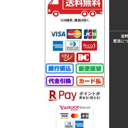
送
配送に