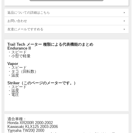
（セルフスターター）装着バイクを持つ誰にとっても必要です。STRIKERの上部
に埋め込まれたインジケーターは自分で設定した電圧を下回ると警告するように設
定することが可能です。
返品についての詳細はこちら
お問い合わせ
・各車種用に最適化されたキット：STRIKER（ストライカー）には、車両に接続
している物理センサーから取得したデータが表示されます。TrailTechのデジタルメ
友達にメールですすめる
ーターキットはそれぞれのモデルに合わせて設計しているため 、便利で簡単なイ
ンストールが可能です。
Trail Tech メーター 種類による代表機能のまとめ
・車両の電圧を知る：STRIKER（ストライカー）は車両の電圧を監視して、常に
Endurance II
何が起こっているのかを知ることが出来ます。電気を使用するアクセサリーが増え
・スピード
るほどバイクのバッテリーを消耗させるリスクが高くなります。電圧が下がるとバ
・小型で軽量
イクのシステムが誤作動を起こす原因にもなります。
Vapor
・スピード
・スピードメーター、時間、距離計、電圧計、エンジン温度計等搭載のSTRIKER
・タコ（回転数）
たった１つであなたのバイクのインストルメント・クラスタ（計器盤）すべてと交
・温度
換してもよいくらいの必要十分な機能を備えています。
Striker（このページのメーターです。）
もしデュアルスポーツやSUPERMOTO、街乗りバイクにインジケーターライトを
・スピード
使用したい場合は、STRIKER本体と一緒にご使用いただけるスタイリッシュなイ
・温度
ンジケーターライトダッシュボードもオプションでご用意があります。
・電圧
またモトクロス、エンデューロ、ラリー、トレイル等もっと過酷な環境で使用した
い場合は、STRIKERメーター用ビレットアルミプロテクター/マウントもオプショ
ンでご用意があります。
他エンデューロやラリー用オプションとしてSTRIKERメーターのラリーモードを
素早く使用できるリモコンスイッチのオプションもあります。
適合車種：
Honda XR200R 2000-2002
Kawasaki KLX125 2003-2006
Yamaha TW200 2000