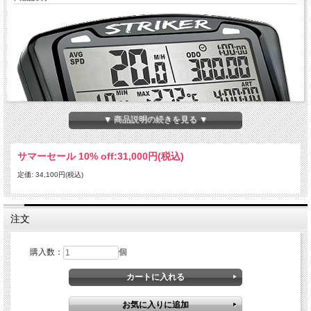
▼ 商品説明の続きを見る ▼
サマーセール 10% off:
31,000円(税込)
定価: 34,100円(税込)
あなたのバイクが再びスタートできるかどうかを知らずにスタックしてはいけませ
ん。
注文
スピードメーターと電圧計を備えたSTRIKER（ストライカー）デジタルメーター
は、バイクのバッッテリー電圧を表示し、自分で設定した電圧を下回ると警告する
LEDインジケータランプを備えています。
購入数：
個
スピードメーターと電圧計を備えたSTRIKER（ストライカー）デジタルメーター
は、エレクトリックスターター（セルフスターター）装着バイクや、複数のアクセ
サリーを装着して走らせたいバイクに最適です。
・知ることは力になる：STRIKER（ストライカー）はエレクトリックスターター