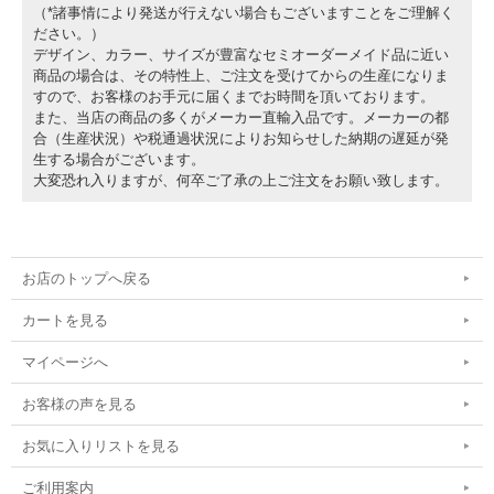
o 電源電圧 AC/DCフリー対応
（*諸事情により発送が行えない場合もございますことをご理解く
o 外部電源が遮断された場合は内部電源に自動切り替え
ださい。）
o メモリー永久保証
デザイン、カラー、サイズが豊富なセミオーダーメイド品に近い
商品の場合は、その特性上、ご注文を受けてからの生産になりま
その他 :
すので、お客様のお手元に届くまでお時間を頂いております。
o 正確にモデルフィットするカスタム設計
o インストールを完了するためのすべてのパーツが付属
また、当店の商品の多くがメーカー直輸入品です。メーカーの都
o １年保証付
合（生産状況）や税通過状況によりお知らせした納期の遅延が発
o 防水の配線付属
生する場合がございます。
o 明るい白色のLCＤバックライト照明
大変恐れ入りますが、何卒ご了承の上ご注文をお願い致します。
o 各車種用の取付けキットがセットに。キット内容は本体、電源配線、温度センサ
ー、スピードセンサー、ハンドルバーマウント
o サイズ：L10.75cm×W5.95cm×H4.50cm
o 重量：110グラム
お店のトップへ戻る
カートを見る
マイページへ
お客様の声を見る
お気に入りリストを見る
ご利用案内