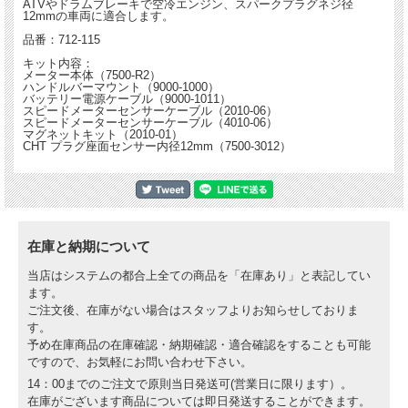
ATVやドラムブレーキで空冷エンジン、スパークプラグネジ径
スピードメーター(速度計): o 実速度 o 最高速メモリー o KMH/MPH表示選択ディス
12mmの車両に適合します。
プレー 電圧計:
o バッテリー電圧を常に監視
品番：712-115
o 最大及び最小電圧を表示
キット内容：
o デュアル・プログラマブルインジケーターライト
メーター本体（7500-R2）
o 測定範囲1.6-52.6V （AC/DC）
ハンドルバーマウント（9000-1000）
バッテリー電源ケーブル（9000-1011）
温度:
スピードメーターセンサーケーブル（2010-06）
スピードメーターセンサーケーブル（4010-06）
o 外気温計
マグネットキット（2010-01）
o エンジン温度計
CHT プラグ座面センサー内径12mm（7500-3012）
o デュアル•プログラマブル温度ライト
o バイクモデルに合った温度センサー付
o °F/°C（華氏/摂氏）温度表示選択ディスプレー
距離:
o トリップメーター(リセットが可能な走行距離計)
o オドメーター(総走行距離計)
在庫と納期について
o マイル/ km表示選択ディスプレー
当店はシステムの都合上全ての商品を「在庫あり」と表記してい
時計:
ます。
o アワー（作動時間）メーター
ご注文後、在庫がない場合はスタッフよりお知らせしておりま
o ストップウォッチ
す。
o 走行時間
o 累積乗車時間
予め在庫商品の在庫確認・納期確認・適合確認をすることも可能
o 12/24時間表示選択ディスプレー
ですので、お気軽にお問い合わせ下さい。
14：00までのご注文で原則当日発送可(営業日に限ります）。
電源:
o すべてのマシンに適合の配線付属
在庫がございます商品については即日発送することができます。