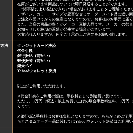
在庫がございます商品については即日発送することができます。
（*諸事情により発送できない場合がありますことをご理解くださ
デザイン、カラー、サイズが豊富なセミオーダーメイド品に近い商
ご注文を受けてからの生産になりますので、お客様のお手元に届
また、当店の商品の多くがメーカー直輸入品です。メーカーの都合
お知らせした納期の遅延が発生する場合がございます。
大変恐れ入りますが、何卒ご了承の上ご注文をお願い致します。
い方法
クレジットカード決済
代金引換
銀行振込（前払い）
郵便振替（前払い）
楽天ペイ
Yahoo!ウォレット決済
以上がご利用いただけます。
※代金引換をご利用の際は、手数料として別途貰い受けます。
ただし、3万円（税込）以上お買い上げの場合手数料無料。3万円（
ります。
※銀行振込手数料はお客様負担となりますので、あらかじめご了承
※カスタムオーダー品に関してはYahoo!ウォレット決済はご利
料