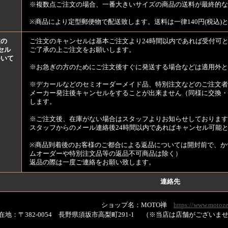
※複数点ご注文の場合、一番大きいサイズの商品の送料が最終的な
※商品により定型郵便物で配送致します。送料は一律140円(税込)
文の
ご注文のキャンセルは基本ご注文より24時間以内であれば受付可
セル
ご了承の上ご注文をお願いします。
ついて
※お急ぎの方のためにご注文後すぐに発送する場合などは適用外と
※デカールなどのセミオーダーメイド品、特別注文などのご注文者
メーカー発注後キャンセルをすることが出来ません（同様に交換・
します。
※ご注文後、在庫がない場合はスタッフよりお知らせしております
スタッフからのメール連絡後24時間以内であればキャンセル可能
※商品到着後のお客様のご都合による返品については開封前で、か
ムオーダーや特別注文品等の返品不可商品は除く）
返品の際は一度ご連絡をお願い致します。
連絡先
ショップ名：MOTO禅
https://www.motoze
在地：〒382-0054 長野県須坂市高梨町291-1 （※当店は店舗がござい