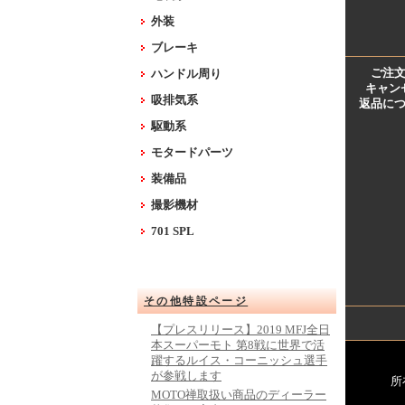
外装
ブレーキ
ご注
ハンドル周り
キャン
吸排気系
返品に
駆動系
モタードパーツ
装備品
撮影機材
701 SPL
その他特設ページ
【プレスリリース】2019 MFJ全日
本スーパーモト 第8戦に世界で活
躍するルイス・コーニッシュ選手
が参戦します
所
MOTO禅取扱い商品のディーラー