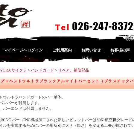
｜
マイページへログイン
｜
ご利用案内
｜
お問い合せ
｜
お客様の声
CYCRA サイクラ
>
ハンドガード
>
リペア、補修部品
A プロベンドウルトラブラックアルマイトバーセット（プラスチック
ドウルトラハンドガードのバー単体。
バンパーが付属します。
、バーエンドは付属しません。
済CNC バー | CNC機械加工された新しいビレットバーは6061航空機グレ
イルを実現するためにバーの場所別に太さ（厚さ）を変える工夫が施されて