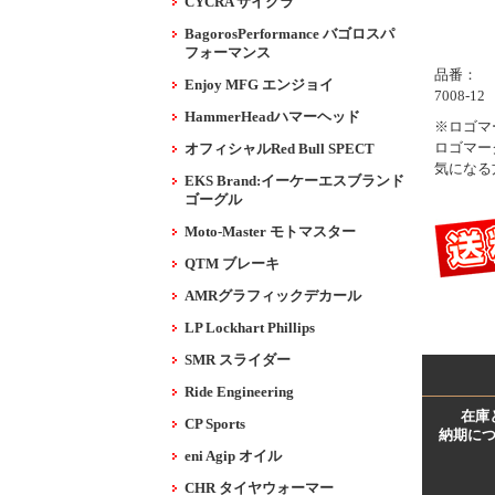
CYCRA サイクラ
BagorosPerformance バゴロスパ
フォーマンス
品番：
Enjoy MFG エンジョイ
7008-12
HammerHeadハマーヘッド
※ロゴマ
ロゴマー
オフィシャルRed Bull SPECT
気になる
EKS Brand:イーケーエスブランド
ゴーグル
Moto-Master モトマスター
QTM ブレーキ
AMRグラフィックデカール
LP Lockhart Phillips
SMR スライダー
Ride Engineering
在庫
CP Sports
納期に
eni Agip オイル
CHR タイヤウォーマー