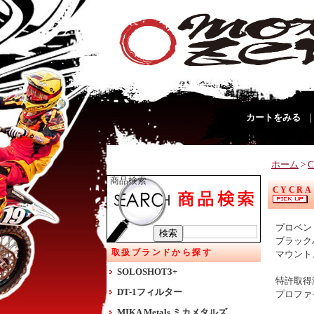
カートをみる
ホーム
>
商品検索
CYCR
プロベン
ブラック
取扱ブランドから探す
マウント
SOLOSHOT3+
特許取得
DT-1フィルター
プロファ
MIKA Metals ミカメタルズ