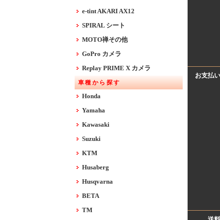
e-tint AKARI AX12
SPIRAL シート
MOTO禅その他
GoPro カメラ
Replay PRIME X カメラ
お支払
車種から探す
Honda
Yamaha
Kawasaki
Suzuki
KTM
Husaberg
Husqvarna
BETA
TM
送