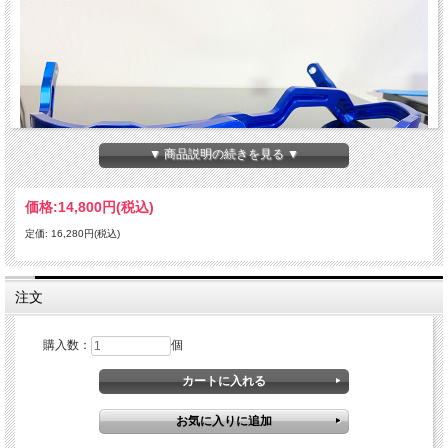
▼ 商品説明の続きを見る ▼
価格:
14,800円
(税込)
定価: 16,280円(税込)
注文
C.R.Mウルトラハンドガードのバー単体。
ブルーカラーが新登場！
プラスチックバンパーが付属。
購入数：
個
マウント、バーエンドは付属しません。
特許取得済CNC バー | CNC機械加工された新しいビレットバーは6061航空機グレ
ードのアルミニウム製です。優れた剛性とスリムなプロファイルを実現するために
バーの場所別に太さ（厚さ）を変える工夫が施されています。