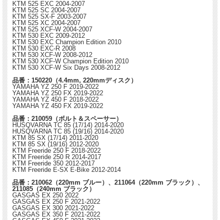
KTM 525 EXC 2004-2007
KTM 525 SC 2004-2007
KTM 525 SX-F 2003-2007
KTM 525 XC 2004-2007
KTM 525 XCF-W 2004-2007
KTM 530 EXC 2009-2012
KTM 530 EXC Champion Edition 2010
KTM 530 EXC-R 2008
KTM 530 XCF-W 2008-2012
KTM 530 XCF-W Champion Edition 2010
KTM 530 XCF-W Six Days 2008-2012
品番：150220（4.4mm, 220mmディスク）
YAMAHA YZ 250 F 2019-2022
YAMAHA YZ 250 FX 2019-2022
YAMAHA YZ 450 F 2018-2022
YAMAHA YZ 450 FX 2019-2022
品番：210059（ボルト＆スペーサー）
HUSQVARNA TC 85 (17/14) 2014-2020
HUSQVARNA TC 85 (19/16) 2014-2020
KTM 85 SX (17/14) 2011-2020
KTM 85 SX (19/16) 2012-2020
KTM Freeride 250 F 2018-2022
KTM Freeride 250 R 2014-2017
KTM Freeride 350 2012-2017
KTM Freeride E-SX E-Bike 2012-2014
品番：210062（220mm ブルー）、211064（220mm ブラック）、
211085（240mm ブラック）
GASGAS EX 250 2022
GASGAS EX 250 F 2021-2022
GASGAS EX 300 2021-2022
GASGAS EX 350 F 2021-2022