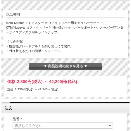
商品説明
Moto-Master モトマスター のリアキャリパー用キャリパーサポート。
KTM/Husqvarnaファクトリーと同仕様のキャリパーサポートや、オーバー/アンダ
ーサイズディスク用をラインナップ。
【共通特徴】
・航空機グレードアルミを削り出しにて製作。
・付け替えるだけの簡単インストール。
【ファクトリーキャリパーサポート 】
Moto-Masterファクトリーキャリパーサポートは純正品と交換するだけの簡単イン
▼ 商品説明の続きを見る ▼
ストール。
KTMとHusqvarnaのファクトリーチームで使用されています。
・ブラックまたはブルーのカラーアルマイト。
価格:
2,800円
(税込)
～
42,200円
(税込)
・Factory Redbull Factory KTM MXGP & MX2、 Husqvarna Factory Iceone MXGP
and Rockstar Husqvarna Factory MX2 チームで実際に使用されています。
定価: 2,750円(税込)
～
42,240円(税込)
・使用ディスクは純正と同径（220mm）。
【オーバーサイズキャリパーサポート】
・KTM/Husqvarna/Husaberg/GasGas の純正ディスクサイズは220mm、20mmア
注文
ップの240mmディスク専用設計のキャリパーサポート。
・使用には240mmディスク（品番：110600）が必要です。
品番：
・85ccは210mm→220mmへ。キット内容はスペーサーとボルトです。（220mmデ
ィスク品番：110516）