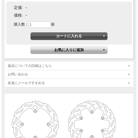
【アンダーサイズキャリパーサポート】
定価:
－
Yamahaの一部車種用に245mm→220mmへサイズダウンが可能になるキャリパーサ
ポートも準備。
価格:
－
サイズダウンすることによって優れたコントロールを実現。また使用ディスクは
4.4mm厚のため熱に対しても強い。
購入数：
個
使用ディスク品番：150220
返品についての詳細はこちら
お問い合わせ
友達にメールですすめる