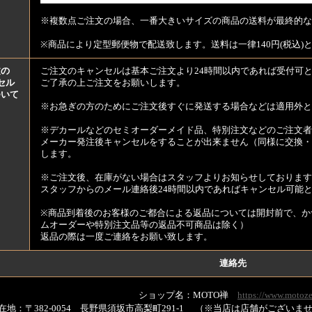
※複数点ご注文の場合、一番大きいサイズの商品の送料が最終的な
※商品により定型郵便物で配送致します。送料は一律140円(税込)
文の
ご注文のキャンセルは基本ご注文より24時間以内であれば受付可
セル
ご了承の上ご注文をお願いします。
ついて
※お急ぎの方のためにご注文後すぐに発送する場合などは適用外と
※デカールなどのセミオーダーメイド品、特別注文などのご注文者
メーカー発注後キャンセルをすることが出来ません（同様に交換・
します。
※ご注文後、在庫がない場合はスタッフよりお知らせしております
スタッフからのメール連絡後24時間以内であればキャンセル可能
※商品到着後のお客様のご都合による返品については開封前で、か
ムオーダーや特別注文品等の返品不可商品は除く）
返品の際は一度ご連絡をお願い致します。
連絡先
ショップ名：MOTO禅
https://www.motoze
在地：〒382-0054 長野県須坂市高梨町291-1 （※当店は店舗がござい