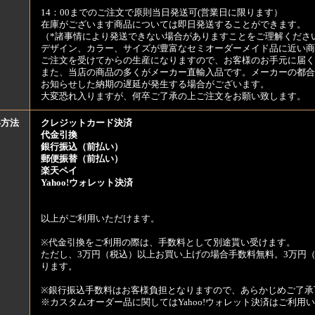
14：00までのご注文で原則当日発送可(営業日に限ります）
在庫がございます商品については即日発送することができます。
（*諸事情により発送できない場合がありますことをご理解くださ
デザイン、カラー、サイズが豊富なセミオーダーメイド品に近い商
ご注文を受けてからの生産になりますので、お客様のお手元に届
また、当店の商品の多くがメーカー直輸入品です。メーカーの都合
お知らせした納期の遅延が発生する場合がございます。
大変恐れ入りますが、何卒ご了承の上ご注文をお願い致します。
い方法
クレジットカード決済
代金引換
銀行振込（前払い）
郵便振替（前払い）
楽天ペイ
Yahoo!ウォレット決済
以上がご利用いただけます。
※代金引換をご利用の際は、手数料として別途貰い受けます。
ただし、3万円（税込）以上お買い上げの場合手数料無料。3万円（
ります。
※銀行振込手数料はお客様負担となりますので、あらかじめご了承
※カスタムオーダー品に関してはYahoo!ウォレット決済はご利