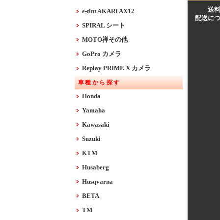
送
e-tint AKARI AX12
配送に
SPIRAL シート
MOTO禅その他
GoPro カメラ
Replay PRIME X カメラ
車種から探す
Honda
Yamaha
Kawasaki
Suzuki
KTM
Husaberg
Husqvarna
BETA
TM