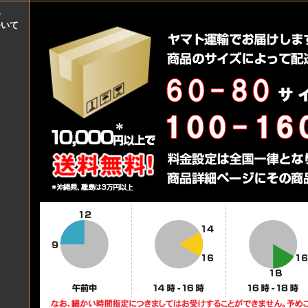
料
ついて