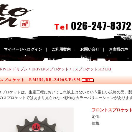
｜
マイページへログイン
｜
ご利用案内
｜
お問い合せ
｜
お客様の声
DRIVEN ドリブン
>
DRIVENスプロケット
>
FスプロケットSUZUKI
プロケット RM250,DR-Z400S/E/SM
ENスプロケットは、生産工程においてこれ以上はないという厳しい規格の元、
のスプロケットではあまり見られない彩強なカラーバリエーションがありま
フロントスプロケット RM
定価:
価格: