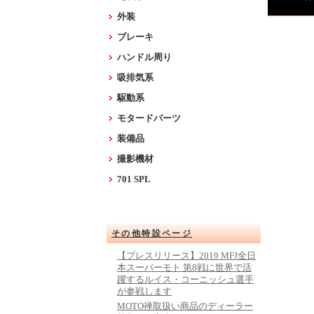
外装
ブレーキ
ハンドル周り
吸排気系
駆動系
モタードパーツ
装備品
撮影機材
701 SPL
その他特設ページ
【プレスリリース】2019 MFJ全日
本スーパーモト 第8戦に世界で活
躍するルイス・コーニッシュ選手
が参戦します
MOTO禅取扱い商品のディーラー