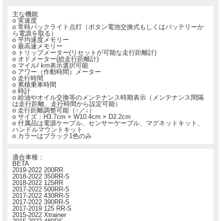
主な機能
o 実速度
o 常時バックライト点灯（ボタン電池交換式もしくはバッテリーか
ら電源を取る）
o 平均速度メモリー
o 最高速メモリー
o トリップメーター(リセットが可能な走行距離計)
o オドメーター(総走行距離計)
o マイル/ km表示選択可能
o アワー（作動時間）メーター
o 走行時間
o 累積乗車時間
o 時計
o 給油やオイル交換等のメンテナンス時期表示（メンテナンス間隔
は走行距離、走行時間から設定可能）
o 走行距離調整可能（↑／↓）
o サイズ：H3.7cm × W10.4cm × D2.2cm
o 付属品は電源ケーブル、センサーケーブル、マグネットキット、
ハンドルマウントキット
o カラーはブラック1色のみ
適合車種：
BETA
2019-2022 200RR
2018-2022 350RR-S
2018-2022 125RR
2017-2022 500RR-S
2017-2022 430RR-S
2017-2022 390RR-S
2017-2019 125 RR-S
2015-2022 Xtrainer