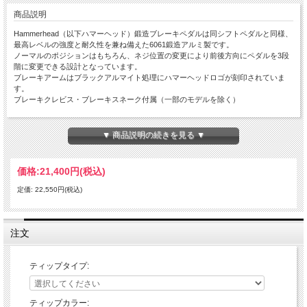
商品説明
Hammerhead（以下ハマーヘッド）鍛造ブレーキペダルは同シフトペダルと同様、
最高レベルの強度と耐久性を兼ね備えた6061鍛造アルミ製です。
ノーマルのポジションはもちろん、ネジ位置の変更により前後方向にペダルを3段
階に変更できる設計となっています。
ブレーキアームはブラックアルマイト処理にハマーヘッドロゴが刻印されていま
す。
ブレーキクレビス・ブレーキスネーク付属（一部のモデルを除く）
全てのティップ（チタンを除く）は6061アルミを削り出しにて製作の上、高強度
アルマイト済み。
▼ 商品説明の続きを見る ▼
3種類から選べるティップは、ライダーのニーズに合わせ変更が可能。
価格:
21,400円
(税込)
ラージアルミティップ：
固定式のラージアルミティップは、純正のティップに比べて大型化されることによ
定価: 22,550円(税込)
りブレーキミスを劇的に軽減。
ステンレス製のイモネジの調整により垂直方向の調整に対応。
ローテティングティップ：
注文
可倒式アルミティップ。転倒時などシフトペダルのようにティップが倒れることで
破損しづらい設計になっています。
ステンレス製のイモネジの調整により垂直方向の調整に対応。
ティップタイプ:
チタンティップ：
固定式のチタン製ティップ。プロ仕様の超軽量モデル。
ティップカラー: