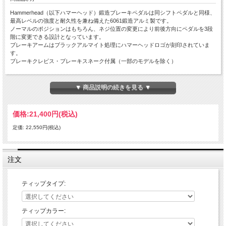
Hammerhead（以下ハマーヘッド）鍛造ブレーキペダルは同シフトペダルと同様、
最高レベルの強度と耐久性を兼ね備えた6061鍛造アルミ製です。
ノーマルのポジションはもちろん、ネジ位置の変更により前後方向にペダルを3段
階に変更できる設計となっています。
ブレーキアームはブラックアルマイト処理にハマーヘッドロゴが刻印されていま
す。
ブレーキクレビス・ブレーキスネーク付属（一部のモデルを除く）
全てのティップ（チタンを除く）は6061アルミを削り出しにて製作の上、高強度
アルマイト済み。
▼ 商品説明の続きを見る ▼
3種類から選べるティップは、ライダーのニーズに合わせ変更が可能。
価格:
21,400円
(税込)
ラージアルミティップ：
固定式のラージアルミティップは、純正のティップに比べて大型化されることによ
定価: 22,550円(税込)
りブレーキミスを劇的に軽減。
ステンレス製のイモネジの調整により垂直方向の調整に対応。
ローテティングティップ：
注文
可倒式アルミティップ。転倒時などシフトペダルのようにティップが倒れることで
破損しづらい設計になっています。
ステンレス製のイモネジの調整により垂直方向の調整に対応。
ティップタイプ:
チタンティップ：
固定式のチタン製ティップ。プロ仕様の超軽量モデル。
ティップカラー:
※カラーは選べません。