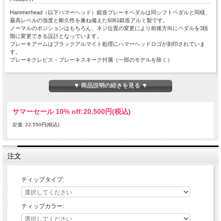
Hammerhead（以下ハマーヘッド）鍛造ブレーキペダルは同シフトペダルと同様、
最高レベルの強度と耐久性を兼ね備えた6061鍛造アルミ製です。
ノーマルのポジションはもちろん、ネジ位置の変更により前後方向にペダルを3段
階に変更できる設計となっています。
ブレーキアームはブラックアルマイト処理にハマーヘッドロゴが刻印されていま
す。
ブレーキクレビス・ブレーキスネーク付属（一部のモデルを除く）
全てのティップ（チタンを除く）は6061アルミを削り出しにて製作の上、高強度
アルマイト済み。
▼ 商品説明の続きを見る ▼
3種類から選べるティップは、ライダーのニーズに合わせ変更が可能。
サマーセール 10% off:
20,500円(税込)
ラージアルミティップ：
固定式のラージアルミティップは、純正のティップに比べて大型化されることによ
定価: 22,550円(税込)
りブレーキミスを劇的に軽減。
ステンレス製のイモネジの調整により垂直方向の調整に対応。
ローテティングティップ：
注文
可倒式アルミティップ。転倒時などシフトペダルのようにティップが倒れることで
破損しづらい設計になっています。
ステンレス製のイモネジの調整により垂直方向の調整に対応。
ティップタイプ:
チタンティップ：
固定式のチタン製ティップ。プロ仕様の超軽量モデル。
ティップカラー:
※カラーは選べません。