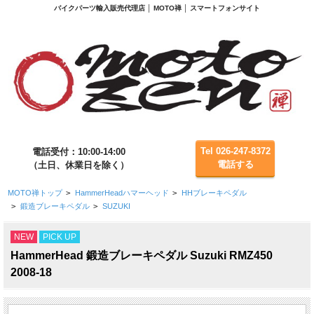
バイクパーツ輸入販売代理店 │ MOTO禅 │ スマートフォンサイト
Tel 026-247-8372
電話受付：10:00-14:00
電話する
（土日、休業日を除く）
MOTO禅トップ
>
HammerHeadハマーヘッド
>
HHブレーキペダル
>
鍛造ブレーキペダル
>
SUZUKI
NEW
PICK UP
HammerHead 鍛造ブレーキペダル Suzuki RMZ450
2008-18