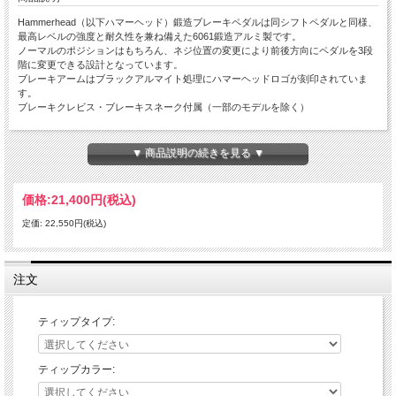
Hammerhead（以下ハマーヘッド）鍛造ブレーキペダルは同シフトペダルと同様、
最高レベルの強度と耐久性を兼ね備えた6061鍛造アルミ製です。
ノーマルのポジションはもちろん、ネジ位置の変更により前後方向にペダルを3段
階に変更できる設計となっています。
ブレーキアームはブラックアルマイト処理にハマーヘッドロゴが刻印されていま
す。
ブレーキクレビス・ブレーキスネーク付属（一部のモデルを除く）
全てのティップ（チタンを除く）は6061アルミを削り出しにて製作の上、高強度
アルマイト済み。
▼ 商品説明の続きを見る ▼
3種類から選べるティップは、ライダーのニーズに合わせ変更が可能。
価格:
21,400円
(税込)
ラージアルミティップ：
固定式のラージアルミティップは、純正のティップに比べて大型化されることによ
定価: 22,550円(税込)
りブレーキミスを劇的に軽減。
ステンレス製のイモネジの調整により垂直方向の調整に対応。
ローテティングティップ：
注文
可倒式アルミティップ。転倒時などシフトペダルのようにティップが倒れることで
破損しづらい設計になっています。
ステンレス製のイモネジの調整により垂直方向の調整に対応。
ティップタイプ:
チタンティップ：
固定式のチタン製ティップ。プロ仕様の超軽量モデル。
ティップカラー:
※カラーは選べません。