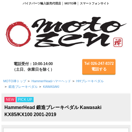
バイクパーツ輸入販売代理店 │ MOTO禅 │ スマートフォンサイト
Tel 026-247-8372
電話受付：10:00-14:00
電話する
（土日、休業日を除く）
MOTO禅トップ
>
HammerHeadハマーヘッド
>
HHブレーキペダル
>
鍛造ブレーキペダル
>
KAWASAKI
NEW
PICK UP
HammerHead 鍛造ブレーキペダル Kawasaki
KX85/KX100 2001-2019