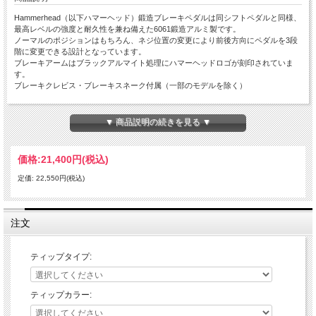
Hammerhead（以下ハマーヘッド）鍛造ブレーキペダルは同シフトペダルと同様、
最高レベルの強度と耐久性を兼ね備えた6061鍛造アルミ製です。
ノーマルのポジションはもちろん、ネジ位置の変更により前後方向にペダルを3段
階に変更できる設計となっています。
ブレーキアームはブラックアルマイト処理にハマーヘッドロゴが刻印されていま
す。
ブレーキクレビス・ブレーキスネーク付属（一部のモデルを除く）
全てのティップ（チタンを除く）は6061アルミを削り出しにて製作の上、高強度
アルマイト済み。
▼ 商品説明の続きを見る ▼
3種類から選べるティップは、ライダーのニーズに合わせ変更が可能。
価格:
21,400円
(税込)
ラージアルミティップ：
固定式のラージアルミティップは、純正のティップに比べて大型化されることによ
定価: 22,550円(税込)
りブレーキミスを劇的に軽減。
ステンレス製のイモネジの調整により垂直方向の調整に対応。
ローテティングティップ：
注文
可倒式アルミティップ。転倒時などシフトペダルのようにティップが倒れることで
破損しづらい設計になっています。
ステンレス製のイモネジの調整により垂直方向の調整に対応。
ティップタイプ:
チタンティップ：
固定式のチタン製ティップ。プロ仕様の超軽量モデル。
ティップカラー:
※カラーは選べません。