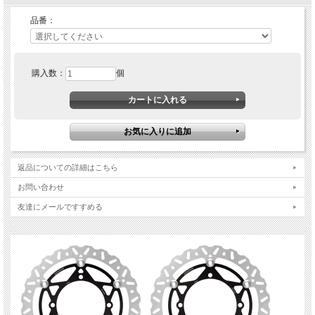
品番：
購入数：
個
Moto-Master フローティングナイトロディスクが新登場！
コストパフォーマンスに優れ、フロントブレーキのアップグレードをお手軽に行え
るソリューションです。
ディスクサイズは純正と同一なので、キャリパーサポートを必要とせずディスクを
交換するだけでより強力なブレーキシステムへ。
代表的な最新モトクロッサー用をラインナップ。
返品についての詳細はこちら
・最高のパフォーマンスを発揮するには自分に合ったコンパウンドのMoto-Master
ブレーキパッドと一緒に使用することを推奨します。
お問い合わせ
・極めて磨耗が少ないながらもストッピングパワーとロングライフを実現したブレ
ーキディスクです。 ・ディスク接地面の排泥・排熱性に優れるベンダースロット
友達にメールですすめる
を採用したデザイン。 ・航空機グレードアルミをビレット加工しアルマイトされ
たインナーローター、超軽量ステンレス製フローティングピン、精密切削されたプ
レミアムステンレス製アウターローター
・最高のパフォーマンスを発揮するには自分に合ったコンパウンドのMoto-Master
ブレーキパッドと一緒に使用することを推奨します。