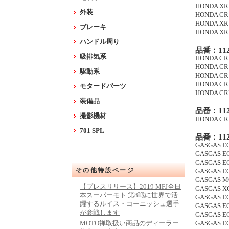
HONDA XR 4
外装
HONDA CR 5
HONDA XR 6
ブレーキ
HONDA XR 6
ハンドル周り
品番：112
吸排気系
HONDA CR 8
HONDA CR 8
駆動系
HONDA CR 8
HONDA CRF 
モタードパーツ
HONDA CRF 
装備品
品番：112
撮影機材
HONDA CRF 
701 SPL
品番：112
GASGAS EC
GASGAS EC
GASGAS EC
その他特設ページ
GASGAS EC
GASGAS MC
【プレスリリース】2019 MFJ全日
GASGAS XC
本スーパーモト 第8戦に世界で活
GASGAS EC
躍するルイス・コーニッシュ選手
GASGAS EC 
が参戦します
GASGAS EC 
MOTO禅取扱い商品のディーラー
GASGAS EC