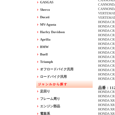
CANNONDAL
GASGAS
CANNONDALE
CANNONDAL
Sherco
VERTEMATI
Ducati
VERTEMATI
HONDA CR 1
MV-Agusta
HONDA CR 1
HONDA CR 2
Harley Davidson
HONDA CR 2
Aprilia
HONDA CRF 
HONDA CRF 
BMW
HONDA CRF
HONDA CRF 
Buell
HONDA CRF 
HONDA CRF 
Triumph
HONDA CRF 
オフロードバイク汎用
HONDA CRF
HONDA CRF 
ロードバイク汎用
HONDA CR 5
ジャンルから探す
品番：112
足回り
HONDA CR 1
HONDA CR 2
フレーム周り
HONDA XR 2
HONDA XR 2
エンジン部品
HONDA XR 2
電装系
HONDA XR 2