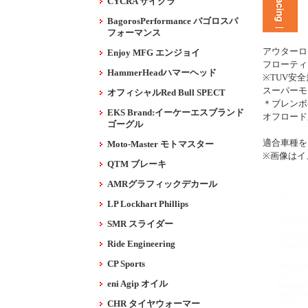
CYCRA サイクラ
BagorosPerformance バゴロスパ
フォーマンス
アウターロ
Enjoy MFG エンジョイ
フローティ
HammerHeadハマーヘッド
※TUV安
スーパーモ
オフィシャルRed Bull SPECT
＊ブレンボ
EKS Brand:イーケーエスブランド
オフロード
ゴーグル
適合車種を
Moto-Master モトマスター
※画像はイ
QTM ブレーキ
AMRグラフィックデカール
LP Lockhart Phillips
SMR スライダー
Ride Engineering
CP Sports
eni Agip オイル
CHR タイヤウォーマー