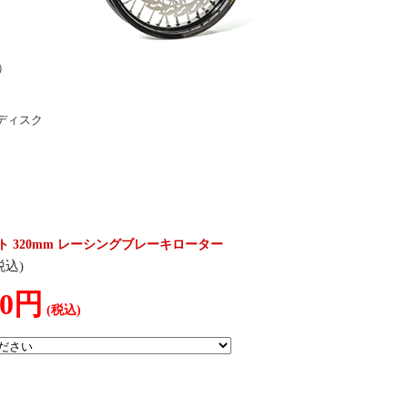
）
厚ディスク
ーモト 320mm レーシングブレーキローター
税込)
00円
(税込)