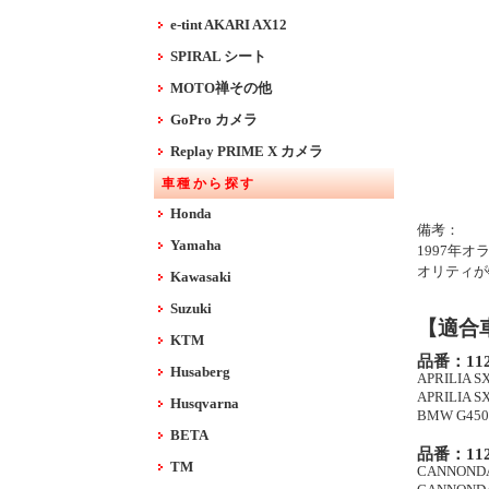
e-tint AKARI AX12
SPIRAL シート
MOTO禅その他
GoPro カメラ
Replay PRIME X カメラ
車種から探す
Honda
備考：
Yamaha
1997年
オリティが
Kawasaki
Suzuki
【適合
KTM
品番：112
Husaberg
APRILIA SX
APRILIA SX
Husqvarna
BMW G450X
BETA
品番：112
TM
CANNONDAL