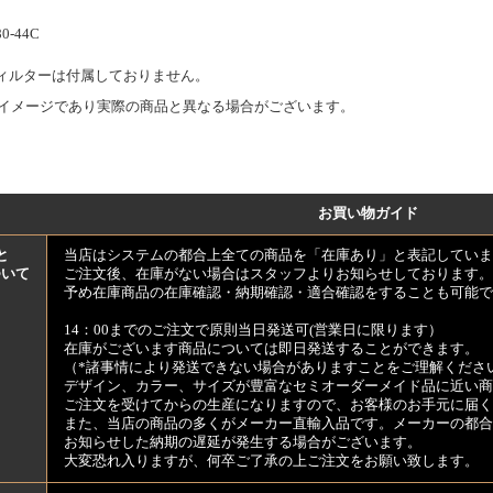
0-44C
ィルターは付属しておりません。
イメージであり実際の商品と異なる場合がございます。
お買い物ガイド
と
当店はシステムの都合上全ての商品を「在庫あり」と表記していま
ついて
ご注文後、在庫がない場合はスタッフよりお知らせしております。
予め在庫商品の在庫確認・納期確認・適合確認をすることも可能で
14：00までのご注文で原則当日発送可(営業日に限ります）
在庫がございます商品については即日発送することができます。
（*諸事情により発送できない場合がありますことをご理解くださ
デザイン、カラー、サイズが豊富なセミオーダーメイド品に近い商
ご注文を受けてからの生産になりますので、お客様のお手元に届
また、当店の商品の多くがメーカー直輸入品です。メーカーの都合
お知らせした納期の遅延が発生する場合がございます。
大変恐れ入りますが、何卒ご了承の上ご注文をお願い致します。