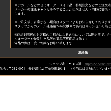
※デカールなどのセミオーダーメイド品、特別注文などのご注文者
メーカー発注後キャンセルをすることが出来ません（同様に交換・
します。
※ご注文後、在庫がない場合はスタッフよりお知らせしております
スタッフからのメール連絡後24時間以内であればキャンセル可能
※商品到着後のお客様のご都合による返品については開封前で、か
ムオーダーや特別注文品等の返品不可商品は除く）
返品の際は一度ご連絡をお願い致します。
連絡先
ショップ名：MOTO禅
https://www.motoze
在地：〒382-0054 長野県須坂市高梨町291-1 （※当店は店舗がござい