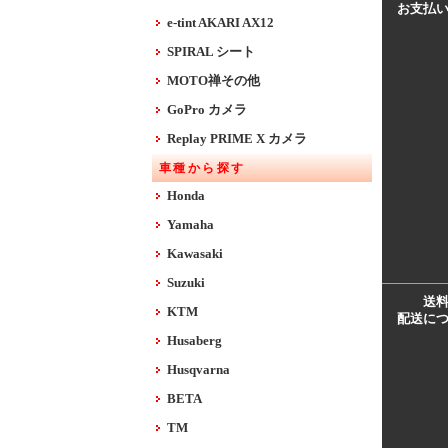
お支払
e-tint AKARI AX12
SPIRAL シート
MOTO禅その他
GoPro カメラ
Replay PRIME X カメラ
車種から探す
Honda
Yamaha
Kawasaki
Suzuki
送
KTM
配送に
Husaberg
Husqvarna
BETA
TM