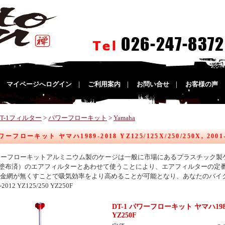
｜
マイページへログイン
｜
ご利用案内
｜
お問い合せ
｜
お客様の声
DT-1フィルター
>
パワーフローキット
>
Yamaha
ワーフローキット ヤマハ1989-2018 YZ125/125X/250/250X, 2001
 パワーフローキットアルミニウム製のケージは一般に市場にあるプラスチック
塗布済）のエアフィルターとあわせて使うことにより、エアフィルターの定
の金網が無くすことで吸気効率をより高めることが可能となり、あなたのバイ
2012 YZ125/250 YZ250F
DT-1 パワーフローキット ヤマハ1989-2018
YZ250F