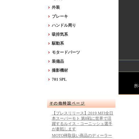
外装
ブレーキ
ハンドル周り
吸排気系
駆動系
モタードパーツ
装備品
撮影機材
701 SPL
所
その他特設ページ
【プレスリリース】2019 MFJ全日
本スーパーモト 第8戦に世界で活
躍するルイス・コーニッシュ選手
が参戦します
MOTO禅取扱い商品のディーラー