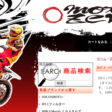
カートをみる
ホーム
>
商品検索
DT-1 パ
DT-1
（オイル
す。 こ
取扱ブランドから探す
う。1989-
SOLOSHOT3+
DT-1フィルター
MIKA Metals ミカメタルズ