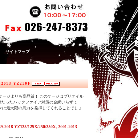
｜
サイトマップ
-2013 YZ250F
製ケージよりも高品質！ このケージはプリオイル
番だったバックファイア対策の金網いらずで
クは最大限の馬力を発揮してくれることでしょ
 YZ125/125X/250/250X, 2001-2013