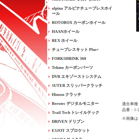
alpina アルピナチューブレスホイ
ール
ROTOBOX カーボンホイール
HAANホイール
REX ホイール
チューブレスキット Plus+
FORKSHRINK 360
Tekmo カーボンパーツ
DVR エキゾーストシステム
SUTER スリッパークラッチ
Hinson クラッチ
Berotec デジタルモニター
適合車種：H
品番：1-2
Trail Tech トレイルテック
※画像は
DRIVEN ドリブン
ESJOT スプロケット