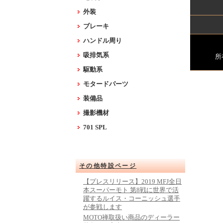
外装
ブレーキ
ハンドル周り
吸排気系
所
駆動系
モタードパーツ
装備品
撮影機材
701 SPL
その他特設ページ
【プレスリリース】2019 MFJ全日
本スーパーモト 第8戦に世界で活
躍するルイス・コーニッシュ選手
が参戦します
MOTO禅取扱い商品のディーラー