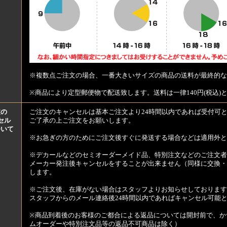
※複数点ご注文の場合、一番大きいサイズの商品の送料が最終的な
※商品により定型郵便物で配送致します。送料は一律140円(税込)
文の
ご注文のキャンセルは基本ご注文より24時間以内であれば受付可
セル
ご了承の上ご注文をお願いします。
ついて
※お急ぎの方のためにご注文後すぐに発送する場合などは適用外と
※デカールなどのセミオーダーメイド品、特別注文などのご注文者
メーカー発注後キャンセルをすることが出来ません（同様に交換・
します。
※ご注文後、在庫がない場合はスタッフよりお知らせしております
スタッフからのメール連絡後24時間以内であればキャンセル可能
※商品到着後のお客様のご都合による返品については開封前で、か
ムオーダーや特別注文品等の返品不可商品は除く）