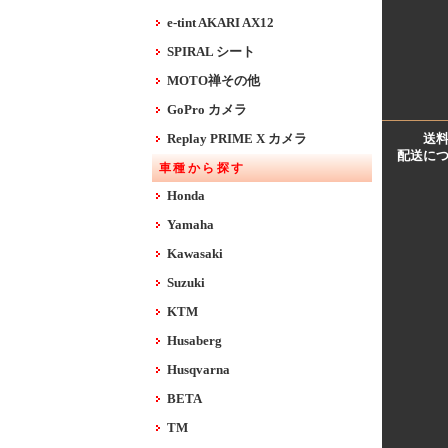
e-tint AKARI AX12
SPIRAL シート
MOTO禅その他
GoPro カメラ
Replay PRIME X カメラ
送
配送に
車種から探す
Honda
Yamaha
Kawasaki
Suzuki
KTM
Husaberg
Husqvarna
BETA
TM