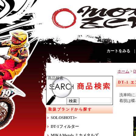
カートをみる
ホーム
>
商品検索
DT-1 
洗車時に
着脱は蝶
取扱ブランドから探す
SOLOSHOT3+
DT-1フィルター
MIKA Metals ミカメタルズ