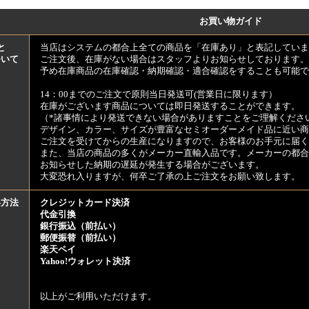
お買い物ガイド
と
当店はシステムの都合上全ての商品を「在庫あり」と表記していま
ついて
ご注文後、在庫がない場合はスタッフよりお知らせしております。
予め在庫商品の在庫確認・納期確認・適合確認をすることも可能で
14：00までのご注文で原則当日発送可(営業日に限ります）
在庫がございます商品については即日発送することができます。
（*諸事情により発送できない場合がありますことをご理解くださ
デザイン、カラー、サイズが豊富なセミオーダーメイド品に近い商
ご注文を受けてからの生産になりますので、お客様のお手元に届
また、当店の商品の多くがメーカー直輸入品です。メーカーの都合
お知らせした納期の遅延が発生する場合がございます。
大変恐れ入りますが、何卒ご了承の上ご注文をお願い致します。
い方法
クレジットカード決済
代金引換
銀行振込（前払い）
郵便振替（前払い）
楽天ペイ
Yahoo!ウォレット決済
以上がご利用いただけます。