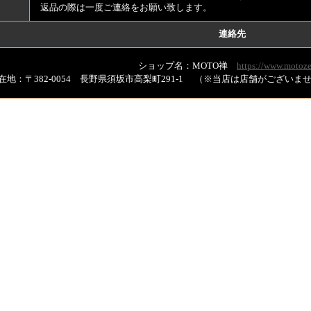
返品の際は一度ご連絡をお願い致します。
連絡先
ショップ名：MOTO禅
https://www.motoze
在地：〒382-0054 長野県須坂市高梨町291-1 （※当店は店舗がござい