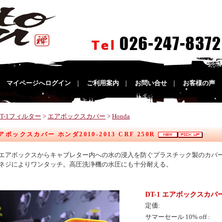
｜
マイページへログイン
｜
ご利用案内
｜
お問い合せ
｜
お客様の声
DT-1フィルター
>
エアボックスカバー
>
Honda
エアボックスカバー ホンダ2010-2013 CRF 250R
エアボックスからキャブレター内への水の浸入を防ぐプラスチック製のカバ
ネジによりワンタッチ。高圧洗浄機の水圧にも十分耐える。
DT-1 エアボックスカバー ホ
定価:
サマーセール 10% off :