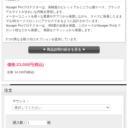
Voyager Proプロテクターは、高精度のビレットアルミニウム製ケース。ブラック
アルマイトがきれいな外観を実現します。
メーターユニットを様々な要素やデブリから保護しながら、ケースに装着したまま
でもSDカードスロットにアクセスできるように設計されています。
Voyager Proプロテクターは、360度の全面を保護。このケースがVoyager Proをフ
ロント枝などから保護し、画面をクラッシュから保護します。
2つの異なる取り付けオプションを提供しています。
ユニバーサルマウント用のRAMボールとアルミニウムハンドルバーセンターマウ
ント。 用途に最適なキットを選択してください。 Voyager Proプロテクター
▼ 商品説明の続きを見る ▼
マウントオプション：1 "ラムボールマウント
または1-1 / 8 "アルミニウムバーマウント
価格:
23,000円
(税込)
* Voyager ProメーターとDockは含まれていません
定価: 24,200円(税込)
注文
マウント：
購入数：
個