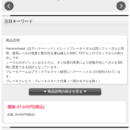
注目キーワード
商品説明
Hammerhead（以下ハマーヘッド）ビレットブレーキペダルは同シフトペダルと同
様、最高レベルの強度と耐久性を兼ね備えた6061 -T6アルミのブロックからの削り
出しです。
ノーマルのポジションはもちろん、ネジ位置の変更により前後方向にペダルを3段
階に変更できる設計となっています。
ブレーキアームはブラックアルマイト処理にハマーヘッドロゴが刻印されていま
す。
ブレーキクレビス・ブレーキスネーク付属（一部のモデルを除く）
全てのティップ（チタンを除く）は6061アルミを削り出しにて製作の上、高強度
▼ 商品説明の続きを見る ▼
アルマイト済み。
3種類から選べるティップは、ライダーのニーズに合わせ変更が可能。
価格:
37,620円
(税込)
ラージアルミティップ：
定価: 39,600円(税込)
固定式のラージアルミティップは、純正のティップに比べて大型化されることによ
りブレーキミスを劇的に軽減。
ステンレス製のイモネジの調整により垂直方向の調整に対応。