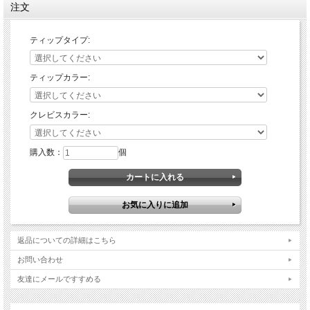
注文
ローテティングティップ：
可倒式アルミティップ。転倒時などシフトペダルのようにティップが倒れることで
破損しづらい設計になっています。
ティップタイプ:
ステンレス製のイモネジの調整により垂直方向の調整に対応。
チタンティップ：
ティップカラー:
固定式のチタン製ティップ。プロ仕様の超軽量モデル。
※カラーは選べません。
クレビスカラー:
購入数：
個
返品についての詳細はこちら
お問い合わせ
友達にメールですすめる