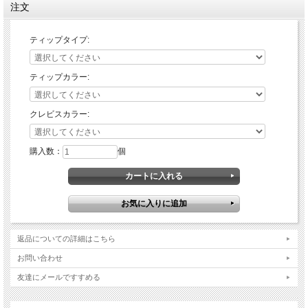
注文
ローテティングティップ：
可倒式アルミティップ。転倒時などシフトペダルのようにティップが倒れることで
破損しづらい設計になっています。
ティップタイプ:
ステンレス製のイモネジの調整により垂直方向の調整に対応。
チタンティップ：
ティップカラー:
固定式のチタン製ティップ。プロ仕様の超軽量モデル。
※カラーは選べません。
クレビスカラー:
購入数：
個
返品についての詳細はこちら
お問い合わせ
友達にメールですすめる