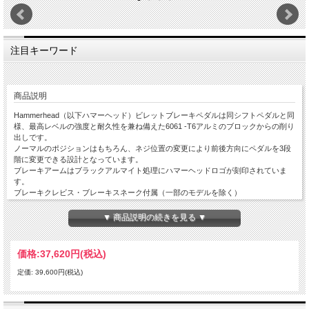
注目キーワード
商品説明
Hammerhead（以下ハマーヘッド）ビレットブレーキペダルは同シフトペダルと同
様、最高レベルの強度と耐久性を兼ね備えた6061 -T6アルミのブロックからの削り
出しです。
ノーマルのポジションはもちろん、ネジ位置の変更により前後方向にペダルを3段
階に変更できる設計となっています。
ブレーキアームはブラックアルマイト処理にハマーヘッドロゴが刻印されていま
す。
ブレーキクレビス・ブレーキスネーク付属（一部のモデルを除く）
全てのティップ（チタンを除く）は6061アルミを削り出しにて製作の上、高強度
▼ 商品説明の続きを見る ▼
アルマイト済み。
3種類から選べるティップは、ライダーのニーズに合わせ変更が可能。
価格:
37,620円
(税込)
ラージアルミティップ：
定価: 39,600円(税込)
固定式のラージアルミティップは、純正のティップに比べて大型化されることによ
りブレーキミスを劇的に軽減。
ステンレス製のイモネジの調整により垂直方向の調整に対応。