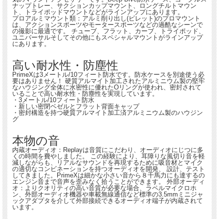
ナップトレー、サクションカップマウント、ロングチルトマウン
ト、トライポッドマウントなどがラインアップにあります。
プロアルミマウント類：アルミ削り出し(ビレット)のプロマウント
は、アクションスポーツやモータースポーツなどの過酷なシーンで
の撮影に最適です。 チューブ、フラット、カーブ、トライポッド、
ユニバーサルそしてその他にもスペシャルマウントがラインアップ
にあります。
高い耐水性・防塵性
PrimeXは3メートル/10フィート防水です。防水ケースを別途使う必
要はありません！ 硬質アルマイト加工されたアルミニウム製の堅牢
なハウジング全体に水密性に優れたOリングが使われ、密封されて
いることで高い耐水性・防塵性を実現しています。
・3メートル/10フィート防水
・新しい密閉ベゼルとフラット背面キャップ
・密封構造を持つ硬質アルマイト加工済アルミニウム製のハウジン
グ
本物の音
内蔵オーディオ：Replayは音質にこだわり、オーディオにじつに多
くの時間を費やしました。 この経験により、耳障りな風切り音を軽
減しながらも、リアルなサウンドを再現するために吸音材とマイク
の適切なコンビネーションを持つオーディオを開発、 設計、テスト
してきました。PrimeXは細かな小さい音から８千馬力にも達するの
エンジン音まで音声を歪みなく拾うことができます。 外部オーディ
オ：よりクオリティの高い音質が必要な場合、ラペルマイクロホ
ン、外部オーディオ機器や車載無線通信など標準の3.5mmミニジャ
ックアダプタを介して外部接続できるオーディオ端子が内蔵されて
います。