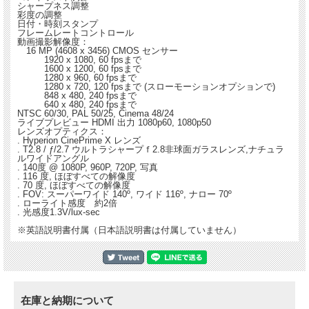
シャープネス調整
彩度の調整
日付・時刻スタンプ
フレームレートコントロール
動画撮影解像度：
16 MP (4608 x 3456) CMOS センサー
1920 x 1080, 60 fpsまで
1600 x 1200, 60 fpsまで
1280 x 960, 60 fpsまで
1280 x 720, 120 fpsまで (スローモーションオプションで)
848 x 480, 240 fpsまで
640 x 480, 240 fpsまで
NTSC 60/30, PAL 50/25, Cinema 48/24
ライブプレビュー HDMI 出力 1080p60, 1080p50
レンズオプティクス：
. Hyperion CinePrime X レンズ
. T2.8 / ƒ/2.7 ウルトラシャープｆ2.8非球面ガラスレンズ,ナチュラ
ルワイドアングル
. 140度 @ 1080P, 960P, 720P, 写真
. 116 度, ほぼすべての解像度
. 70 度, ほぼすべての解像度
. FOV: スーパーワイド 140º, ワイド 116º, ナロー 70º
. ローライト感度 約2倍
. 光感度1.3V/lux-sec
※英語説明書付属（日本語説明書は付属していません）
在庫と納期について