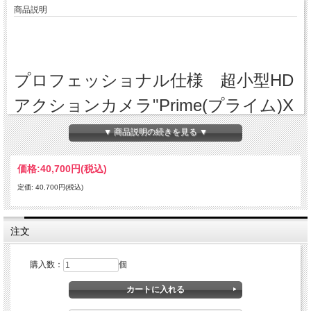
商品説明
プロフェッショナル仕様 超小型HD
アクションカメラ"Prime(プライム)X
プロフェッショナル仕様超小型HDウェアラブルカメラ"Prime(プライム)Xは、
▼ 商品説明の続きを見る ▼
Replay(リプレイ)XDの第4世代目HDカメラです。積み上げてきた実績、機能性と
美しさの両方を追求した素晴らしいインダストリアルデザイン、そして革新的なエ
ンジニアリングの集大成により開発 されたPrimeXは小型/軽量ボディ、長時間連続
価格:
40,700円
(税込)
撮影、高性能レンズ、イメージセンサー、優れた画像処理技術、航空宇宙グレード
素材使用など素晴らしい 特長の数々がこのアルミ製HＤカメラにコンパクトに内蔵
定価: 40,700円(税込)
されました。 高画質、高性能、光る職人技、そして何よりもReplayカメラのトレ
ードマークであるその"シンプルさ"はプロのユーザーにはもちろん、日常的に持ち
歩 くアマチュアの皆様にも必ず気に入ってもらえることでしょう。研究開発には
何千時間という膨大な時間を要し、実証結果やユーザー側からのフィードバックを
注文
もとに、PrimeＸに最適なマテリアルを揃え、最高のチームによって完成した最高
のHDウェアラブルカメラなのです。
........................................................................................................................................
購入数：
個
.................................................
本格的なプロ級シネレンズ
PrimeXはHDウェアラブルカメラでは初めての本格的なカスタムミニプライムシネ