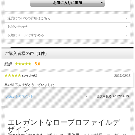
レンズを採用しました。「Hyperion CinePrime X」 レンズは世界初の1/2インチ
(12.7mm)フォーマットレンズ(特許出願中)です。レンズは色収差を抑えるための特
別な低分散ガラス（SLDガラス）を含むオールガラス製のマルチエレメントデザイ
ン。乱反射を最小限に抑えるレンズコーティングCineARを施しています。色彩補
返品についての詳細はこちら
正にも優れたレンズです。シネライクなルック＆フィールの動画撮影に最適なレン
ズです。
お問い合わせ
・高性能Hyperion CinePrime Xレンズ
友達にメールですすめる
・ナチュラルワイドな140º視野角(T/2.8、ƒ/2.7)
・交換可能な耐衝撃性ガラス製レンズカバーによって保護
CinePrime Xレンズに合わせた大型イ
ご購入者様の声（1件）
メージセンサー
総評:
5.0
Hyperion CinePrime X レンズと相性の良い1600万画素高速1/2.3インチ型CMOSイ
so-suke様
2017/02/15
メージセンサーを搭載しより明るくなりました。CMOSプロセスにより、高速動作
と低消費電力を可能にします。鮮明な映像を映し出す、高フレームレートのハイビ
早い対応ありがとうございました
ジョン(HD)動画撮影、細部まで繊細に描写される静止画像を実現します。
・1600万画素（16MP）高速1/2.3インチ、CMOSセンサー搭載
・バッテリー消費量を33％軽減しバッテリーの長寿命化（前モデル比）
お店からのコメント
2017/02/15
・感度、広ダイナミックレンジ、低ノイズの向上
・4K超高画質タイムラプス
・動画：1080p 60fps、720p 120 fps、Cinema 24/48、NTSC 30/60/120 & PAL
25/50フレームレート
・静止画：1600万画素、4:3フォーマット、1400万画素、3:2 フォーマット、1200
エレガントなロープロファイルデ
万画素、16:9 フォーマット
ザイン
........................................................................................................................................