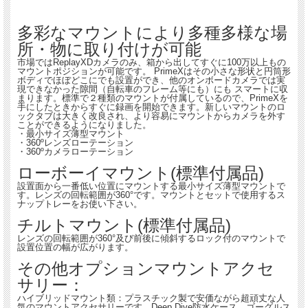
が、更なる進化を遂げるべく、PrimeXは操作ボタンの改良といった細かい箇所に
いたるまで、小さな改良を重ねてきました。その結果、より直観的＆シンプルに設
多彩なマウントにより多種多様な場
定、操作が可能な次世代のReplayXDカメ ラ：PrimeXへと変化を遂げました。
・(NEW)電池残量＆録画LEDインジケータの再設計
所・物に取り付けが可能
・(NEW)ボタンはより低く、よりワイドに
市場ではReplayXDカメラのみ、箱から出してすぐに100万以上もの
・(NEW)FOV設定ボタン等をより低く大型にすることで押しやすさが向上
マウントポジションが可能です。 PrimeXはその小さな形状と円筒形
・(NEW)ガラス製レンズカバーの採用
ボディでほぼどこにでも設置ができ、他のオンボードカメラでは実
・より少ないボタン操作に改善されたユーザーインターフェイス
現できなかった隙間（自転車のフレーム等にも）にも スマートに収
・(NEW)正確にすばやい位置合わせができるようにレーザーマーキング（目盛）を
まります。標準で２種類のマウントが付属しているので、PrimeXを
追加
手にしたときからすぐに録画を開始できます。新しいマウントのロ
ックタブは大きく改良され、より容易にマウントからカメラを外す
・バイブレーション機能で作動状況をお知らせ
ことができるようになりました。
・最小サイズ薄型マウント
・360ºレンズローテーション
長らくの間ご愛顧いただいておりましたReplay製品ですが、現在庫の終了をもちま
・360ºカメラローテーション
して弊社での取り扱いは終了させていただく事となりました。
ローボーイマウント(標準付属品)
ご愛用頂いておりますお客様には大変恐縮ではございますが、どうぞご理解の程お
願い申し上げます。
設置面から一番低い位置にマウントする最小サイズ薄型マウントで
す。レンズの回転範囲が360°です。マウントとセットで使用するス
ナップトレーをお使い下さい。
チルトマウント(標準付属品)
レンズの回転範囲が360°及び前後に傾斜するロック付のマウントで
設置位置の幅が広がります。
その他オプションマウントアクセ
サリー：
ハイブリッドマウント類：プラスチック製で安価ながら超頑丈な人
気のマウントアクセサリーです。Deep Dive防水ケース、ゴーグルス