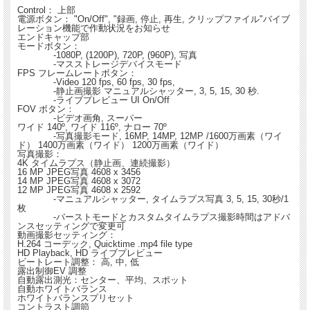
Control： 上部
電源ボタン： "On/Off", "録画, 停止, 再生, クリップファイル"バイブ
レーション機能で作動状況をお知らせ
エンドキャップ部
モードボタン：
-1080P, (1200P), 720P, (960P), 写真
-マスストレージデバイスモード
FPS フレームレートボタン：
-Video 120 fps, 60 fps, 30 fps,
-静止画撮影 マニュアルシャッター, 3, 5, 15, 30 秒.
-ライブプレビュー UI On/Off
FOV ボタン：
-ビデオ画角, スーパー
ワイド 140º, ワイド 116º, ナロー 70º
-写真撮影モード, 16MP, 14MP, 12MP /1600万画素（ワイ
ド） 1400万画素（ワイド） 1200万画素（ワイド）
写真撮影：
4K タイムラプス（静止画、連続撮影）
16 MP JPEG写真 4608 x 3456
14 MP JPEG写真 4608 x 3072
12 MP JPEG写真 4608 x 2592
-マニュアルシャッター, タイムラプス写真 3, 5, 15, 30秒/1
枚
-バーストモードとカスタムタイムラプス撮影時間はアドバ
ンスセッティングで変更可
動画撮影セッティング：
H.264 コーデック, Quicktime .mp4 file type
HD Playback, HD ライブプレビュー
ビートレート調整： 高, 中, 低
露出制御EV 調整
自動露出測光：センター、平均、スポット
自動ホワイトバランス
ホワイトバランスプリセット
コントラスト調節