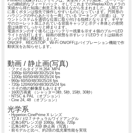
PrimeXの洗練されたデザインは、実使用テストの結果、ユーザーか
らの継続的なフィードバック、そしてこれまでのReplayXDカメラの
.................................................
実績から得た知識に創意工夫を加えながら生まれました。人間工学
に基くボタンは指先で操作しやすいものになっています。円筒形の
ハウジングの中心あたりを一周している マーキング（目盛）は、マ
新しい大容量バッテリー
ウントシステムを適切な位置に取り付ける指標となります。ギザギ
ザのローレット加工されている背面キャップとボディ本体との密閉
度は抜群でしっかりと締まります。
レンズ性能や画質と並んでバッテリー容量はウェアラブルカメラを選ぶ際に重要な
電源ボタンのすぐ後ろにはバッテリー残量を示す４個のブルーLED
要素です。 Prime Xは1700mAhの大容量バッテリーを搭載し、１回の満充電でなん
ライトが点灯します。録画の状態を示すレッドLEDライトは録画ボ
タンの手前に再配置しました。
と従来品の２倍以上、最大約3.5時間の連続駆動が可能になりました。
ON/OFF、REC/STOP、Wi-Fi ON/OFFはバイブレーション機能で作
・最大3.5時間のバッテリー寿命を持つ1700mAhの大容量バッテリー搭載
動状況をお知らせします。
・ラピッドチャージにより従来品の2倍速で充電を行う
動画 / 静止画(写真)
Replayの変わらぬ決意
・ファイルタイプ H.264 .MP4
・1080p 60/50/48/30/25/24 fps
・1200p 60/50/48/30/25/24 fps
Replayは、2005年よりプロのウェアラブルカメラを作り続けてきました。創立以
・960p 60/50/48/30/25/24 fps
来、我々のモットーは立ち止まることなく、ウェアラブルカメラ業界に イノベー
・720p 120/60/50/48/30/25/24 fps
ションを起こし続けること、そしてユーザーの皆様が大切な一瞬一瞬を記憶ととも
・※その他の解像度もあります
・1600万画素 （シャッター3秒, 5秒, 15秒, 30秒）
に記録に残せるようにお手伝いができれば嬉しいという想いでここまでやってきま
・NTSC & PAL （オプション）
した。ReplayXDカメラは世界的に有名なレーシングカーの中からその舞台裏、映
・Cine 24, 48 （オプション）
画セットのワンシーン等あらゆるシーン・被写体を捉え続けてきました。
光学系
・Hyperion CinePrime X レンズ
・T2.8 / ƒ/2.7 ナチュラルワイドアングル
シンプルボタンで更に操作性が向上
・広角140ºレンズ@ 1080p, 960p, 720p
・広角140ºレンズ@ 静止画（写真）
・前モデルと比べ、約2倍の低光量性能を実現
「軽量・シンプル・高画質」をコンセプトに開発されてきたReplayXDカメラです