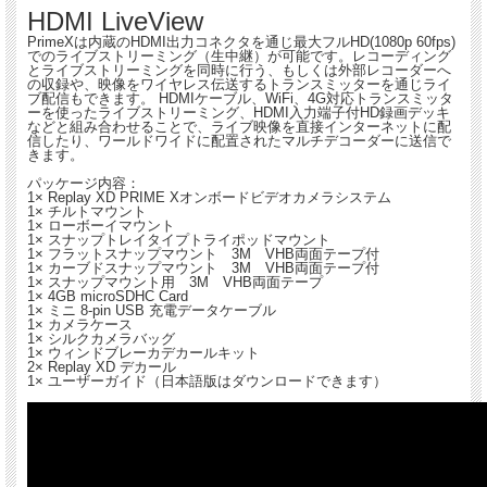
HDMI LiveView
PrimeXは内蔵のHDMI出力コネクタを通じ最大フルHD(1080p 60fps)
でのライブストリーミング（生中継）が可能です。レコーディング
とライブストリーミングを同時に行う、もしくは外部レコーダーへ
の収録や、映像をワイヤレス伝送するトランスミッターを通じライ
ブ配信もできます。 HDMIケーブル、WiFi、4G対応トランスミッタ
ーを使ったライブストリーミング、HDMI入力端子付HD録画デッキ
などと組み合わせることで、ライブ映像を直接インターネットに配
信したり、ワールドワイドに配置されたマルチデコーダーに送信で
きます。
パッケージ内容：
1× Replay XD PRIME Xオンボードビデオカメラシステム
1× チルトマウント
1× ローボーイマウント
1× スナップトレイタイプトライポッドマウント
1× フラットスナップマウント 3M VHB両面テープ付
1× カーブドスナップマウント 3M VHB両面テープ付
1× スナップマウント用 3M VHB両面テープ
1× 4GB microSDHC Card
1× ミニ 8-pin USB 充電データケーブル
1× カメラケース
1× シルクカメラバッグ
1× ウィンドブレーカデカールキット
2× Replay XD デカール
1× ユーザーガイド（日本語版はダウンロードできます）