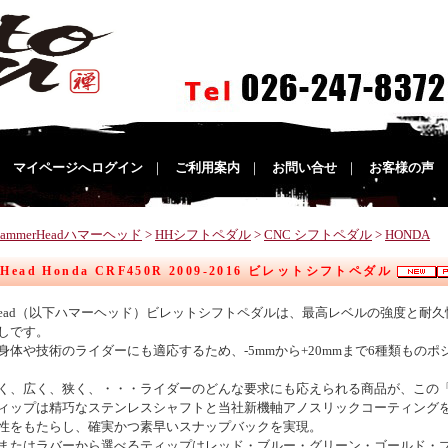
｜
マイページへログイン
｜
ご利用案内
｜
お問い合せ
｜
お客様の声
HammerHeadハマーヘッド
>
HHシフトペダル
>
CNC シフトペダル
>
HONDA
rHead Honda CRF450R 2009-2016 ビレットシフトペダル
erhead（以下ハマーヘッド）ビレットシフトペダルは、最高レベルの強度と耐久性
しです。
身体や技術のライダーにも適応するため、-5mmから+20mmまで6種類もの
く、広く、狭く、・・・ライダーのどんな要求にも応えられる商品が、この
ィップは精巧なステンレスシャフトと当社新機軸アノスリックコーティング
性をもたらし、確実かつ素早いスナップバックを実現。
またはラバーから選べるティップはレッド・ブルー・グリーン・ゴールド・