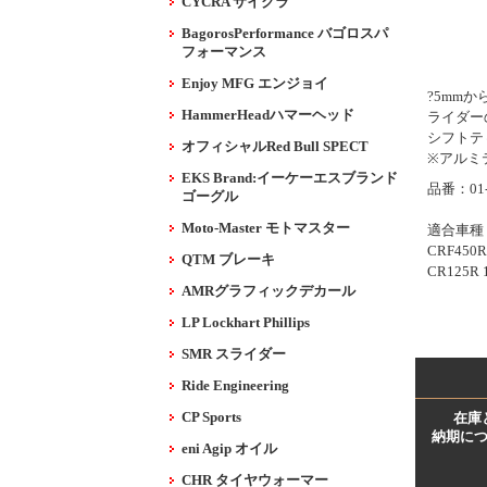
CYCRA サイクラ
BagorosPerformance バゴロスパ
フォーマンス
Enjoy MFG エンジョイ
?5mm
HammerHeadハマーヘッド
ライダー
シフトテ
オフィシャルRed Bull SPECT
※アルミ
EKS Brand:イーケーエスブランド
品番：01-
ゴーグル
Moto-Master モトマスター
適合車種
CRF450R
QTM ブレーキ
CR125R 
AMRグラフィックデカール
LP Lockhart Phillips
SMR スライダー
Ride Engineering
CP Sports
在庫
納期に
eni Agip オイル
CHR タイヤウォーマー