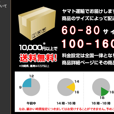
料
ついて