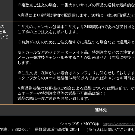
※複数点ご注文の場合、一番大きいサイズの商品の送料が最終的な
※商品により定型郵便物で配送致します。送料は一律140円(税込)
文の
ご注文のキャンセルは基本ご注文より24時間以内であれば受付可
セル
ご了承の上ご注文をお願いします。
ついて
※お急ぎの方のためにご注文後すぐに発送する場合などは適用外と
※デカールなどのセミオーダーメイド品、特別注文などのご注文者
メーカー発注後キャンセルをすることが出来ません（同様に交換・
します。
※ご注文後、在庫がない場合はスタッフよりお知らせしております
スタッフからのメール連絡後24時間以内であればキャンセル可能
※商品到着後のお客様のご都合による返品については開封前で、か
ムオーダーや特別注文品等の返品不可商品は除く）
返品の際は一度ご連絡をお願い致します。
連絡先
ショップ名：MOTO禅
https://www.motoze
在地：〒382-0054 長野県須坂市高梨町291-1 （※当店は店舗がござい