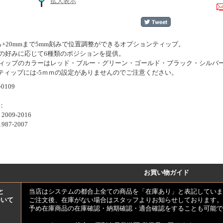
拡大表示
から+20mmまで5mm刻みで位置調整ができるオプションティップ。
の好みに応じて6種類のポジションを提供。
ィップのカラーはレッド・ブルー・グリーン・ゴールド・ブラック・シルバ
ティップには-5ｍｍの設定がありませんのでご注意ください。
0109
：
 2009-2016
1987-2007
お買い物ガイド
と
当店はシステムの都合上全ての商品を「在庫あり」と表記していま
ついて
ご注文後、在庫がない場合はスタッフよりお知らせしております。
予め在庫商品の在庫確認・納期確認・適合確認をすることも可能で