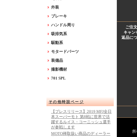
外装
ブレーキ
ハンドル周り
ご注
キャン
吸排気系
返品に
駆動系
モタードパーツ
装備品
撮影機材
701 SPL
その他特設ページ
【プレスリリース】2019 MFJ全日
本スーパーモト 第8戦に世界で活
躍するルイス・コーニッシュ選手
が参戦します
所
MOTO禅取扱い商品のディーラー