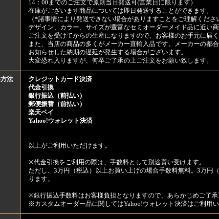
14：00までのご注文で原則当日発送可(営業日に限ります）
在庫がございます商品については即日発送することができます。
（*諸事情により発送できない場合がありますことをご理解くださ
デザイン、カラー、サイズが豊富なセミオーダーメイド品に近い商
ご注文を受けてからの生産になりますので、お客様のお手元に届
また、当店の商品の多くがメーカー直輸入品です。メーカーの都合
お知らせした納期の遅延が発生する場合がございます。
大変恐れ入りますが、何卒ご了承の上ご注文をお願い致します。
い方法
クレジットカード決済
代金引換
銀行振込（前払い）
郵便振替（前払い）
楽天ペイ
Yahoo!ウォレット決済
以上がご利用いただけます。
※代金引換をご利用の際は、手数料として別途貰い受けます。
ただし、3万円（税込）以上お買い上げの場合手数料無料。3万円（
ります。
※銀行振込手数料はお客様負担となりますので、あらかじめご了承
※カスタムオーダー品に関してはYahoo!ウォレット決済はご利