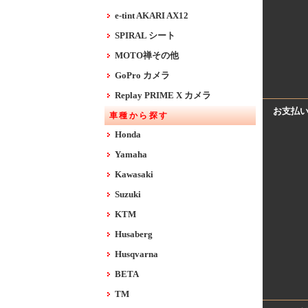
e-tint AKARI AX12
SPIRAL シート
MOTO禅その他
GoPro カメラ
Replay PRIME X カメラ
お支払
車種から探す
Honda
Yamaha
Kawasaki
Suzuki
KTM
Husaberg
Husqvarna
BETA
TM