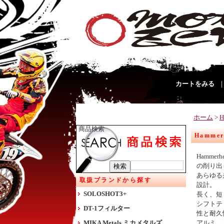
カートをみる
ホーム
>
商品検索
Hamme
Hamm
の削り出
あらゆる
取扱ブランドから探す
設計。
SOLOSHOT3+
長く、短
シフトテ
DT-1フィルター
性と耐久
MIKA Metals ミカメタルズ
アルミ、