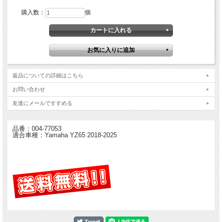
購入数：
個
通常品とはバックプレートとプレッシャープレートのコーティングが異なるファク
トリー仕様のMXラインクラッチ。
実際にMXGPで使用されていて、サンドトラックのようなクラッチに厳しいコンデ
ィションでも優れたコーティング耐久性を持ったモデルです。
2019 MXGP Wilvo Yamaha Teamが実際に使用し、ホールショットを連発したMX用
ハイパフォーマンスクラッチ。
スータークラッチMX ラインの登場です。
返品についての詳細はこちら
MXラインはBTLラインと対照的にアンチホッピングメカニズム（スリッパークラ
お問い合わせ
ッチ機構）がありません。
このクラッチはレスポンスが良く、効率的にオイルがクラッチ内に循環する設計
友達にメールですすめる
で、バイクへのインストールも簡単と非常に印象的です。
このクラッチの独特の色はハードテフロンコーティングによるもので、このコーテ
ィングあ接触面が摩耗しづらくなる特殊なものです。
品番：004-77053
また独創的なデザインにより取り付けにSUTER専用特殊工具は必要ありません。
適合車種：Yamaha YZ65 2018-2025
通常のクラッチを整備する工具があればインストールが可能です。
プレッシャープレートは6本のボルトで取り付けられ、メンテナンスも容易な設計
です。
・MXGPテクノロジー
・スプリングレート変更によりライダーに合わせてセッティングが可能
・ブレーキング時のコントロール性に優れる
・簡単インストール - 通常のクラッチを整備する工具があればインストール可能
このクラッチはあらゆるライディングスタイルに合わせてセッティングが可能で
す。