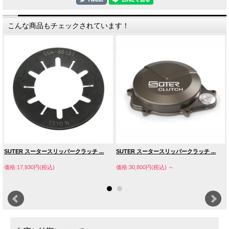
チューニングされたバイク用により強いスプリングの設定もあります。
キットには取り付けに必要な全ての部品が付属、クラッチプレートやバスケットを
新たに購入する必要はありません。
こんな商品もチェックされています！
モトクロスでは、ライダーがマシンをコントロールするツールとしてクラッチが必
要不可欠です。
スタートのパフォーマンスだけではなく、ジャンプのコントロール、ブレーキン
グ、トラクションのため等ライディングの最中は様々にクラッチが使用されます。
一部のライダーは様々な方法でクラッチを使用し、特にトップレベルのライダーは
様々な特性を好みます。
非常にアグレッシブなつながりを求める人もいれば、よりソフトなつながりを求め
る人もいます。
MXラインクラッチの最大の恩恵は、稲妻のように鋭いクイックスタートとライダ
ーに合わせた完全なセッティングが行えることです。
モトクロスバイクのスタンダードクラッチは使用方法によりすぐに限界に達しま
す。ミッションの耐久性を上げるために、スタンダードクラッチはある程度の滑り
SUTER スータースリッパークラッチ ...
SUTER スータースリッパークラッチ ...
を考慮し設計されているからです。
そのため、急加速を行う場合エンジンのピークトルクが発生する時に非常にわずか
価格:17,930円(税込)
価格:30,800円(税込)
～
ながらクラッチが滑るのです。
トップレベルのレースでは、ミッションの耐久性よりも優れたパフォーマンスが重
要視されます。
ライダーに合わせたセッティングを行ったクラッチはもっと重要です。