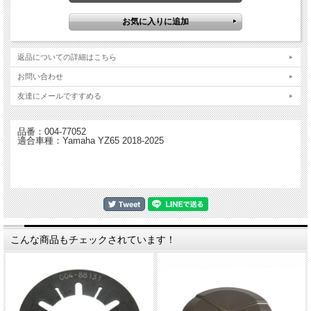
MXラインはBTLラインと対照的にアンチホッピングメカニズム（スリッパークラ
ッチ機構）がありません。
このクラッチはレスポンスが良く、効率的にオイルがクラッチ内に循環する設計
で、バイクへのインストールも簡単と非常に印象的です。
このクラッチの独特の色はハードテフロンコーティングによるもので、このコーテ
返品についての詳細はこちら
ィングあ接触面が摩耗しづらくなる特殊なものです。
また独創的なデザインにより取り付けにSUTER専用特殊工具は必要ありません。
お問い合わせ
通常のクラッチを整備する工具があればインストールが可能です。
プレッシャープレートは6本のボルトで取り付けられ、メンテナンスも容易な設計
友達にメールですすめる
です。
・MXGPテクノロジー
品番：004-77052
・スプリングレート変更によりライダーに合わせてセッティングが可能
適合車種：Yamaha YZ65 2018-2025
・ブレーキング時のコントロール性に優れる
・簡単インストール - 通常のクラッチを整備する工具があればインストール可能
このクラッチはあらゆるライディングスタイルに合わせてセッティングが可能で
す。
チューニングされたバイク用により強いスプリングの設定もあります。
キットには取り付けに必要な全ての部品が付属、クラッチプレートやバスケットを
新たに購入する必要はありません。
こんな商品もチェックされています！
モトクロスでは、ライダーがマシンをコントロールするツールとしてクラッチが必
要不可欠です。
スタートのパフォーマンスだけではなく、ジャンプのコントロール、ブレーキン
グ、トラクションのため等ライディングの最中は様々にクラッチが使用されます。
一部のライダーは様々な方法でクラッチを使用し、特にトップレベルのライダーは