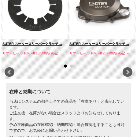
様々な特性を好みます。
非常にアグレッシブなつながりを求める人もいれば、よりソフトなつながりを求め
る人もいます。
MXラインクラッチの最大の恩恵は、稲妻のように鋭いクイックスタートとライダ
ーに合わせた完全なセッティングが行えることです。
モトクロスバイクのスタンダードクラッチは使用方法によりすぐに限界に達しま
す。ミッションの耐久性を上げるために、スタンダードクラッチはある程度の滑り
を考慮し設計されているからです。
SUTER スータースリッパークラッチ ...
SUTER スータースリッパークラッチ ...
そのため、急加速を行う場合エンジンのピークトルクが発生する時に非常にわずか
ながらクラッチが滑るのです。
サマーセール 10% off:16,300円(税込)
サマーセール 10% off:28,000円(税込)
～
トップレベルのレースでは、ミッションの耐久性よりも優れたパフォーマンスが重
要視されます。
ライダーに合わせたセッティングを行ったクラッチはもっと重要です。
在庫と納期について
当店はシステムの都合上全ての商品を「在庫あり」と表記してい
ます。
ご注文後、在庫がない場合はスタッフよりお知らせしておりま
す。
予め在庫商品の在庫確認・納期確認・適合確認をすることも可能
ですので、お気軽にお問い合わせ下さい。