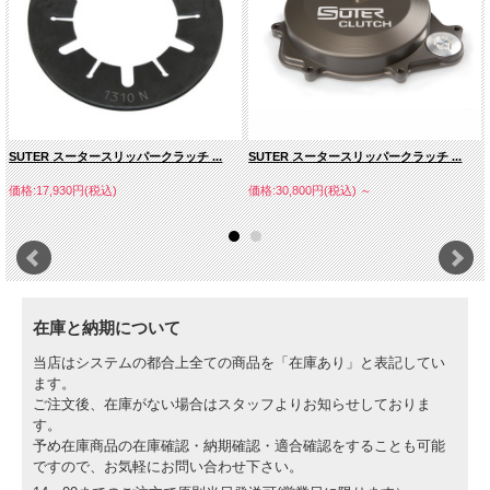
様々な特性を好みます。
非常にアグレッシブなつながりを求める人もいれば、よりソフトなつながりを求め
る人もいます。
MXラインクラッチの最大の恩恵は、稲妻のように鋭いクイックスタートとライダ
ーに合わせた完全なセッティングが行えることです。
モトクロスバイクのスタンダードクラッチは使用方法によりすぐに限界に達しま
す。ミッションの耐久性を上げるために、スタンダードクラッチはある程度の滑り
を考慮し設計されているからです。
SUTER スータースリッパークラッチ ...
SUTER スータースリッパークラッチ ...
そのため、急加速を行う場合エンジンのピークトルクが発生する時に非常にわずか
ながらクラッチが滑るのです。
価格:17,930円(税込)
価格:30,800円(税込)
～
トップレベルのレースでは、ミッションの耐久性よりも優れたパフォーマンスが重
要視されます。
ライダーに合わせたセッティングを行ったクラッチはもっと重要です。
在庫と納期について
当店はシステムの都合上全ての商品を「在庫あり」と表記してい
ます。
ご注文後、在庫がない場合はスタッフよりお知らせしておりま
す。
予め在庫商品の在庫確認・納期確認・適合確認をすることも可能
ですので、お気軽にお問い合わせ下さい。