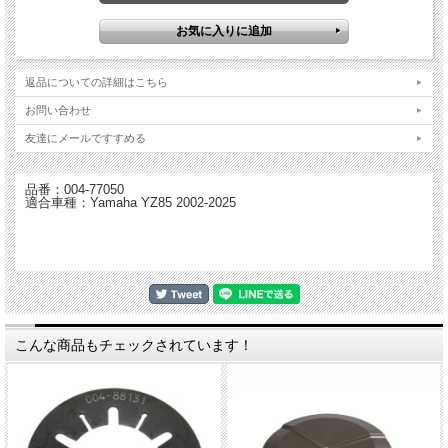
MXラインはBTLラインと対照的にアンチホッピングメカニズム（スリッパークラ
ッチ機構）がありません。
このクラッチはレスポンスが良く、効率的にオイルがクラッチ内に循環する設計
で、バイクへのインストールも簡単と非常に印象的です。
このクラッチの独特の色はハードテフロンコーティングによるもので、このコーテ
返品についての詳細はこちら
ィングあ接触面が摩耗しづらくなる特殊なものです。
また独創的なデザインにより取り付けにSUTER専用特殊工具は必要ありません。
お問い合わせ
通常のクラッチを整備する工具があればインストールが可能です。
プレッシャープレートは6本のボルトで取り付けられ、メンテナンスも容易な設計
友達にメールですすめる
です。
・MXGPテクノロジー
品番：004-77050
・スプリングレート変更によりライダーに合わせてセッティングが可能
適合車種：Yamaha YZ85 2002-2025
・ブレーキング時のコントロール性に優れる
・簡単インストール - 通常のクラッチを整備する工具があればインストール可能
このクラッチはあらゆるライディングスタイルに合わせてセッティングが可能で
す。
チューニングされたバイク用により強いスプリングの設定もあります。
キットには取り付けに必要な全ての部品が付属、クラッチプレートやバスケットを
新たに購入する必要はありません。
こんな商品もチェックされています！
モトクロスでは、ライダーがマシンをコントロールするツールとしてクラッチが必
要不可欠です。
スタートのパフォーマンスだけではなく、ジャンプのコントロール、ブレーキン
グ、トラクションのため等ライディングの最中は様々にクラッチが使用されます。
一部のライダーは様々な方法でクラッチを使用し、特にトップレベルのライダーは