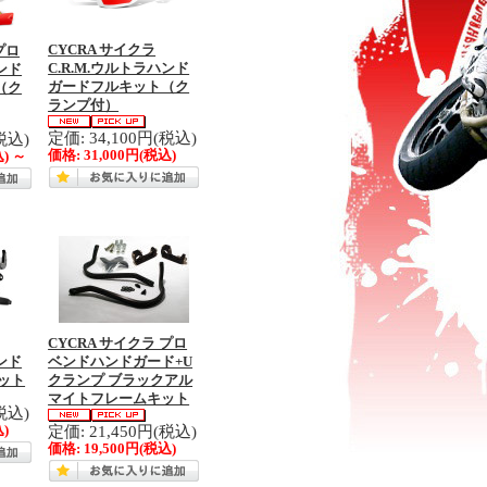
CYCRA サイクラ
プロ
C.R.M.ウルトラハンド
ンド
ガードフルキット（ク
（ク
ランプ付）
定価: 34,100円(税込)
税込)
価格:
31,000円
(税込)
込)
～
CYCRA サイクラ プロ
ハンド
ベンドハンドガード+U
ット
クランプ ブラックアル
マイトフレームキット
税込)
定価: 21,450円(税込)
)
価格:
19,500円
(税込)