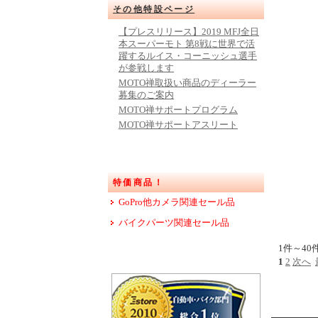
その他特設ページ
【プレスリリース】2019 MFJ全日
本スーパーモト 第8戦に世界で活
躍するルイス・コーニッシュ選手
が参戦します
MOTO禅取扱い商品のディーラー
募集のご案内
MOTO禅サポートプログラム
MOTO禅サポートアスリート
特価商品！
GoPro他カメラ関連セール品
バイクパーツ関連セール品
1件～40
1
2
次へ