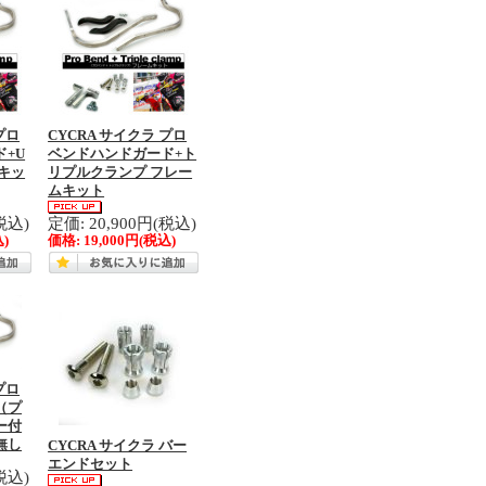
プロ
CYCRA サイクラ プロ
+U
ベンドハンドガード+ト
キッ
リプルクランプ フレー
ムキット
税込)
定価: 20,900円(税込)
)
価格:
19,000円
(税込)
プロ
（プ
ー付
無し
CYCRA サイクラ バー
エンドセット
税込)