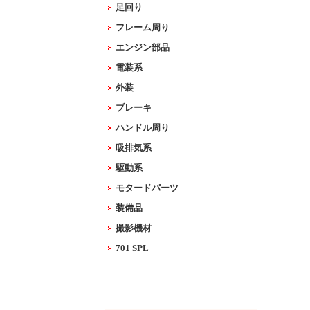
足回り
フレーム周り
エンジン部品
電装系
外装
ブレーキ
ハンドル周り
吸排気系
駆動系
モタードパーツ
装備品
撮影機材
701 SPL