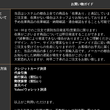
お買い物ガイド
と
当店はシステムの都合上全ての商品を「在庫あり」と表記していま
ついて
ご注文後、在庫がない場合はスタッフよりお知らせしております。
予め在庫商品の在庫確認・納期確認・適合確認をすることも可能で
14：00までのご注文で原則当日発送可(営業日に限ります）
在庫がございます商品については即日発送することができます。
（*諸事情により発送できない場合がありますことをご理解くださ
デザイン、カラー、サイズが豊富なセミオーダーメイド品に近い商
ご注文を受けてからの生産になりますので、お客様のお手元に届
また、当店の商品の多くがメーカー直輸入品です。メーカーの都合
お知らせした納期の遅延が発生する場合がございます。
大変恐れ入りますが、何卒ご了承の上ご注文をお願い致します。
い方法
クレジットカード決済
代金引換
銀行振込（前払い）
郵便振替（前払い）
楽天ペイ
Yahoo!ウォレット決済
以上がご利用いただけます。