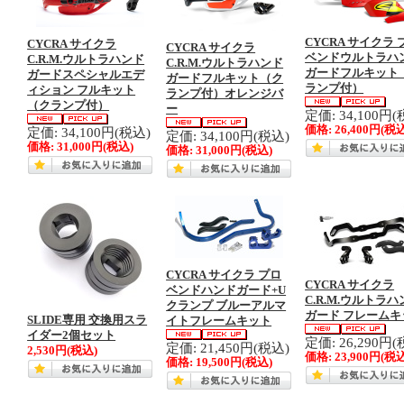
CYCRA サイクラ 
CYCRA サイクラ
CYCRA サイクラ
ベンドウルトラハ
C.R.M.ウルトラハンド
C.R.M.ウルトラハンド
ガードフルキット
ガードスペシャルエデ
ガードフルキット（ク
ランプ付）
ィション フルキット
ランプ付）オレンジバ
（クランプ付）
ー
定価: 34,100円(
価格:
26,400円
(税
定価: 34,100円(税込)
定価: 34,100円(税込)
価格:
31,000円
(税込)
価格:
31,000円
(税込)
CYCRA サイクラ プロ
CYCRA サイクラ
ベンドハンドガード+U
C.R.M.ウルトラ
クランプ ブルーアルマ
ガード フレームキ
SLIDE専用 交換用スラ
イトフレームキット
イダー2個セット
定価: 26,290円(
定価: 21,450円(税込)
2,530円
(税込)
価格:
23,900円
(税込
価格:
19,500円
(税込)