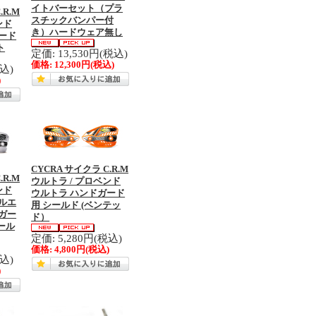
イトバーセット（プラ
.R.M
スチックバンパー付
ンド
き）ハードウェア無し
ード
ト
定価: 13,530円(税込)
価格:
12,300円
(税込)
税込)
)
CYCRA サイクラ C.R.M
.R.M
ウルトラ / プロベンド
ンド
ウルトラ ハンドガード
ルエ
用 シールド (ベンテッ
ガー
ド）
ール
定価: 5,280円(税込)
価格:
4,800円
(税込)
税込)
)