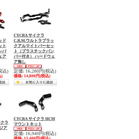
CYCRA サイクラ
レッド
C.R.M.ウルトラブラッ
ット
クアルマイトバーセッ
ンパ
ト（プラスチックバン
ェア
パー付き） ハードウェ
ア無し
税込)
定価: 16,280円(税込)
)
価格:
14,800円
(税込)
CYCRA サイクラ HCM
Uクラ
マウントキット
ジア
定価: 16,940円(税込)
価格:
15,400円
(税込)