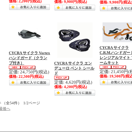
価格:
2,200円
(税込)
価格:
9,900円
(税込)
価格:
9,900円
(税込
CYCRA サイクラ
C.R.M.ハンドガー
CYCRA サイクラ Vortex
レンジアルマイト 
ハンドガード（クラン
ームキット
プ付き）
CYCRA サイクラ エン
デューロ ベント シール
定価: 21,450円(
定価: 24,750円(税込)
ド
価格:
19,500円
(税込
価格:
22,500円
(税込)
定価: 4,620円(税込)
価格:
4,200円
(税込)
件 （全54件） 1/2ページ
最後へ