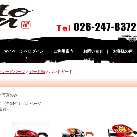
｜
マイページへログイン
｜
ご利用案内
｜
お問い合せ
｜
お客様の声
モタードパーツ
>
ガード類
> ハンドガード
/ 写真のみ
件 （全54件） 1/2ページ
最後へ