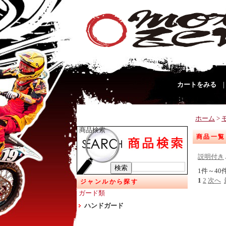
カートをみる
ホーム
>
商品検索
商品一覧
説明付き
1件～40
1
2
次へ
ジャンルから探す
ガード類
ハンドガード