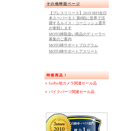
その他特設ページ
【プレスリリース】2019 MFJ全日
本スーパーモト 第8戦に世界で活
躍するルイス・コーニッシュ選手
が参戦します
MOTO禅取扱い商品のディーラー
募集のご案内
MOTO禅サポートプログラム
MOTO禅サポートアスリート
特価商品！
GoPro他カメラ関連セール品
バイクパーツ関連セール品