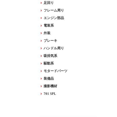
足回り
フレーム周り
エンジン部品
電装系
外装
ブレーキ
ハンドル周り
吸排気系
駆動系
モタードパーツ
装備品
撮影機材
701 SPL