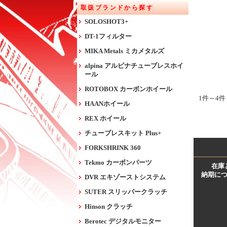
取扱ブランドから探す
SOLOSHOT3+
DT-1フィルター
MIKA Metals ミカメタルズ
alpina アルピナチューブレスホイ
ール
ROTOBOX カーボンホイール
1件～4件
HAANホイール
REX ホイール
チューブレスキット Plus+
FORKSHRINK 360
Tekmo カーボンパーツ
在庫
納期に
DVR エキゾーストシステム
SUTER スリッパークラッチ
Hinson クラッチ
Berotec デジタルモニター