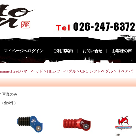
｜
マイページへログイン
｜
ご利用案内
｜
お問い合せ
｜
お客様の声
HammerHeadハマーヘッド
>
HHシフトペダル
>
CNC シフトペダル
> リペアパ
/ 写真のみ
 （全4件）