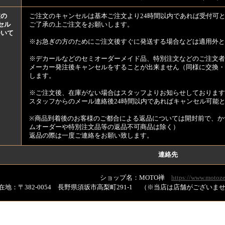
文の
ご注文のキャンセルは基本ご注文より24時間以内であれば受付可
セル
ご了承の上ご注文をお願いします。
ついて
※お急ぎの方のためにご注文後すぐに発送する場合などは適用外と
※デカールなどのセミオーダーメイド品、特別注文などのご注文者
メーカー発注後キャンセルをすることが出来ません（同様に交換・
します。
※ご注文後、在庫がない場合はスタッフよりお知らせしております
スタッフからのメール連絡後24時間以内であればキャンセル可能
※商品到着後のお客様のご都合による返品については開封前で、か
ムオーダーや特別注文品等の返品不可商品は除く）
返品の際は一度ご連絡をお願い致します。
連絡先
ショップ名：MOTO禅
https://www.motoze
在地：〒382-0054 長野県須坂市高梨町291-1 （※当店は店舗がござい