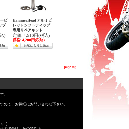
バービ
HammerHead アルミビ
ップ
レットシフトティップ
専用リペアキット
税込)
定価: 4,510円(税込)
)
価格:
4,280円
(税込)
page top
す。
すので、お気軽にお問い合わせ下さい。
い。）
品の場合は、その特性上、