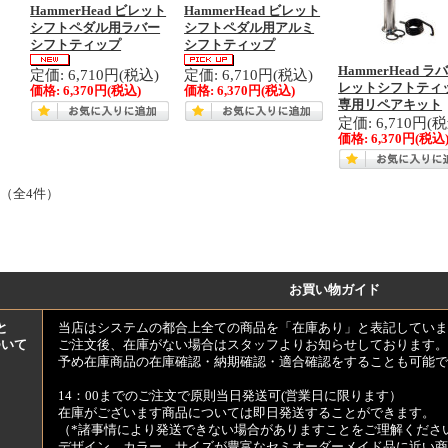
HammerHead ビレット
HammerHead ビレット
シフトペダル用ラバー
シフトペダル用アルミ
シフトティップ
シフトティップ
HammerHead ラ
定価: 6,710円(税込)
定価: 6,710円(税込)
レットシフトティ
価格:
6,370円
(税込)
価格:
6,370円
(税込)
専用リペアキット
定価: 6,710円(
価格:
6,370円
(税込
 （全4件）
お買い物ガイド
と
当店はシステムの都合上全ての商品を「在庫あり」と表記していま
ついて
ご注文後、在庫がない場合はスタッフよりお知らせしております。
予め在庫商品の在庫確認・納期確認・適合確認をすることも可能で
14：00までのご注文で原則当日発送可(営業日に限ります）
在庫がございます商品については即日発送することができます。
（*諸事情により発送できない場合がありますことをご理解くださ
デザイン、カラー、サイズが豊富なセミオーダーメイド品に近い商