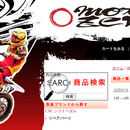
カートをみる
ホーム
>
商品検索
商品一覧
説明付き
1件～4件
取扱ブランドから探す
CNC シフトペダル
リペアパーツ