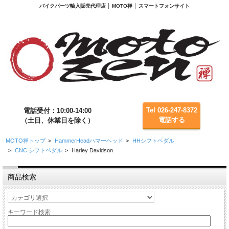
バイクパーツ輸入販売代理店 │ MOTO禅 │ スマートフォンサイト
Tel 026-247-8372
電話受付：10:00-14:00
電話する
（土日、休業日を除く）
MOTO禅トップ
>
HammerHeadハマーヘッド
>
HHシフトペダル
>
CNC シフトペダル
>
Harley Davidson
商品検索
キーワード検索